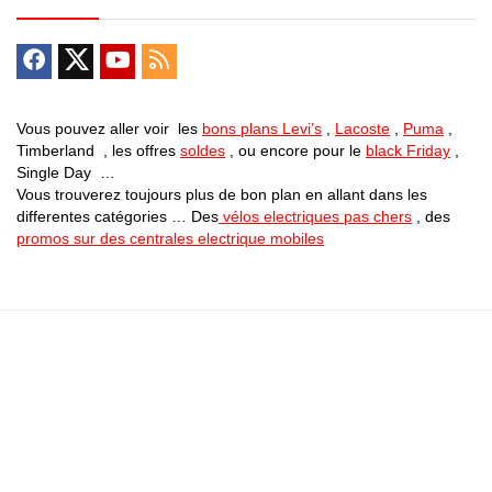
Vous pouvez aller voir les
bons plans Levi’s
,
Lacoste
,
Puma
,
Timberland , les offres
soldes
, ou encore pour le
black Friday
,
Single Day …
Vous trouverez toujours plus de bon plan en allant dans les
differentes catégories … Des
vélos electriques pas chers
, des
promos sur des centrales electrique mobiles
Bons Plans Astuces (Mentions Légales )
Politique de Confidentialité
Applications Android
Suivez Nous sur Facebook
Suivez Nous sur Twitter
Etant affilié à de nombreuses boutiques en ligne (Amazon notamment) ,