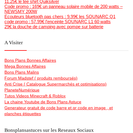
11.25€ le tee shirt Quiksilver
Code promo : 169€ un panneau solaire mobile de 200 watts –
NEWSMY 200W
Ecouteurs bluetooth pas chers : 9.99€ les SOUNARC Q1
code promo : 57.99€ l’enceinte SOUNARC L1 60 watts
29€ la douche de camping avec pompe sur batterie
A Visiter
Bons Plans Bonnes Affaires
Mega Bonnes Affaires
Bons Plans Malins
Forum Madstef ( produits remboursés)
Anti Crise ( Catalogue Supermarchés et optimisations)
PlaneteNumérique
Tutos Videos Minecraft & Roblox
La chaine Youtube de Bons Plans Astuce
Generateur gratuit de code barre et qr code en image , et
planches étiquettes
Bonsplansastuces sur les Reseaux Sociaux