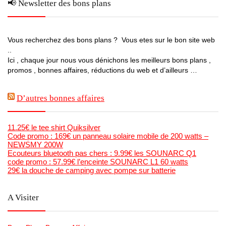
📢 Newsletter des bons plans
Vous recherchez des bons plans ? Vous etes sur le bon site web
..
Ici , chaque jour nous vous dénichons les meilleurs bons plans ,
promos , bonnes affaires, réductions du web et d’ailleurs …
D’autres bonnes affaires
11.25€ le tee shirt Quiksilver
Code promo : 169€ un panneau solaire mobile de 200 watts –
NEWSMY 200W
Ecouteurs bluetooth pas chers : 9.99€ les SOUNARC Q1
code promo : 57.99€ l’enceinte SOUNARC L1 60 watts
29€ la douche de camping avec pompe sur batterie
A Visiter