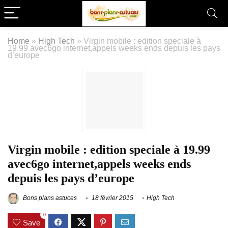
Home
»
High Tech
»
Virgin mobile : edition speciale à
19.99 avec6go internet,appels weeks ends depuis les pays
d’europe
Virgin mobile : edition speciale à 19.99
avec6go internet,appels weeks ends
depuis les pays d’europe
Bons plans astuces
18 février 2015
High Tech
0
Save