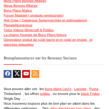
Bons Plans Bonnes Affaires
Mega Bonnes Affaires
Bons Plans Malins
Forum Madstef ( produits remboursés)
Anti Crise ( Catalogue Supermarchés et optimisations)
PlaneteNumérique
Tutos Videos Minecraft & Roblox
La chaine Youtube de Bons Plans Astuce
Generateur gratuit de code barre et qr code en image , et
planches étiquettes
Bonsplansastuces sur les Reseaux Sociaux
Vous pouvez aller voir les
bons plans Levi’s
,
Lacoste
,
Puma
,
Timberland , les offres
soldes
, ou encore pour le
black Friday
,
Single Day …
Vous trouverez toujours plus de bon plan en allant dans les
differentes catégories … Des
vélos electriques pas chers
, des