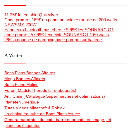
11.25€ le tee shirt Quiksilver
Code promo : 169€ un panneau solaire mobile de 200 watts –
NEWSMY 200W
Ecouteurs bluetooth pas chers : 9.99€ les SOUNARC Q1
code promo : 57.99€ l’enceinte SOUNARC L1 60 watts
29€ la douche de camping avec pompe sur batterie
A Visiter
Bons Plans Bonnes Affaires
Mega Bonnes Affaires
Bons Plans Malins
Forum Madstef ( produits remboursés)
Anti Crise ( Catalogue Supermarchés et optimisations)
PlaneteNumérique
Tutos Videos Minecraft & Roblox
La chaine Youtube de Bons Plans Astuce
Generateur gratuit de code barre et qr code en image , et
planches étiquettes