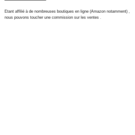
Etant affilié à de nombreuses boutiques en ligne (Amazon notamment) ,
nous pouvons toucher une commission sur les ventes .
Découvrez nos bons plans pour les
vélos électriques
,
trottinettes
,
smartphones
et produits Xiaomi. Profitez également
des dernières
offres d’abonnements abordables pour des magazines
, ainsi que des
promotions pour vos
vacances
et voyages. Ne manquez pas nos
tests
et avis
sur les derniers produits high-tech et bien plus encore.
Bons-plans-astuces uses the IP2Location LITE database for <a
href= »https://lite.ip2location.com »>IP geolocation</a>.
Sur bons plans astuces, découvrez tous les derniers bons plans pour