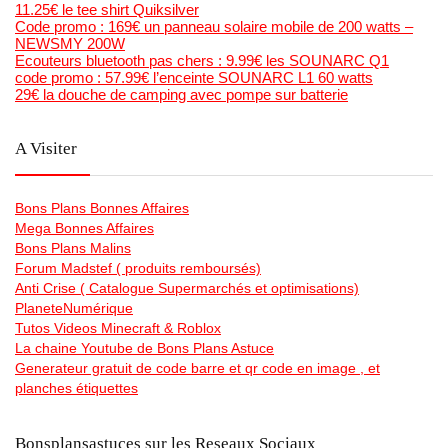
11.25€ le tee shirt Quiksilver
Code promo : 169€ un panneau solaire mobile de 200 watts –
NEWSMY 200W
Ecouteurs bluetooth pas chers : 9.99€ les SOUNARC Q1
code promo : 57.99€ l’enceinte SOUNARC L1 60 watts
29€ la douche de camping avec pompe sur batterie
A Visiter
Bons Plans Bonnes Affaires
Mega Bonnes Affaires
Bons Plans Malins
Forum Madstef ( produits remboursés)
Anti Crise ( Catalogue Supermarchés et optimisations)
PlaneteNumérique
Tutos Videos Minecraft & Roblox
La chaine Youtube de Bons Plans Astuce
Generateur gratuit de code barre et qr code en image , et
planches étiquettes
Bonsplansastuces sur les Reseaux Sociaux