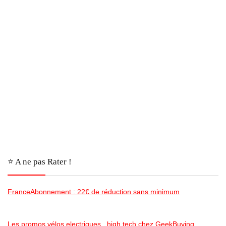
⭐️ A ne pas Rater !
FranceAbonnement : 22€ de réduction sans minimum
Les promos vélos electriques , high tech chez GeekBuying