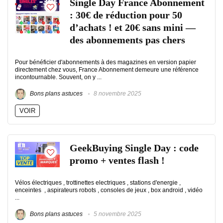
Single Day France Abonnement
: 30€ de réduction pour 50
d’achats ! et 20€ sans mini —
des abonnements pas chers
Pour bénéficier d'abonnements à des magazines en version papier
directement chez vous, France Abonnement demeure une référence
incontournable. Souvent, on y ...
Bons plans astuces
8 novembre 2025
VOIR
GeekBuying Single Day : code
promo + ventes flash !
Vélos électriques , trottinettes electriques , stations d'energie ,
enceintes , aspirateurs robots , consoles de jeux , box android , vidéo
...
Bons plans astuces
5 novembre 2025