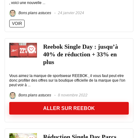
, voici une nouvelle ...
Bons plans astuces
24 janvier 2024
VOIR
Reebok Single Day : jusqu’à
40% de réduction + 33% en
plus
Vous aimez la marque de sportswear REEBOK , il vous faut peut etre
donc profiter des offres sur la boutique officielle de la marque que l'on
peut voir à ...
Bons plans astuces
8 novembre 2022
ALLER SUR REEBOK
Réduction Single Day Parcs