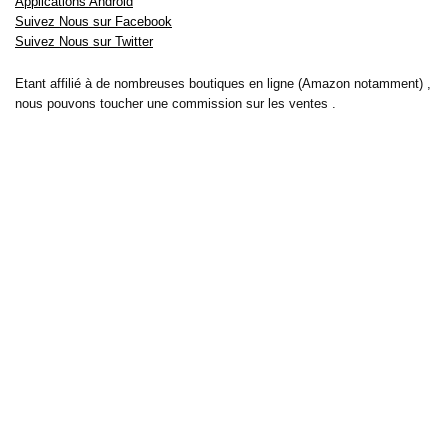
Applications Android
Suivez Nous sur Facebook
Suivez Nous sur Twitter
Etant affilié à de nombreuses boutiques en ligne (Amazon notamment) ,
nous pouvons toucher une commission sur les ventes .
Découvrez nos bons plans pour les
vélos électriques
,
trottinettes
,
smartphones
et produits Xiaomi. Profitez également
des dernières
offres d’abonnements abordables pour des magazines
, ainsi que des
promotions pour vos
vacances
et voyages. Ne manquez pas nos
tests
et avis
sur les derniers produits high-tech et bien plus encore.
Bons-plans-astuces uses the IP2Location LITE database for <a
href= »https://lite.ip2location.com »>IP geolocation</a>.