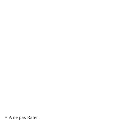
⭐️ A ne pas Rater !