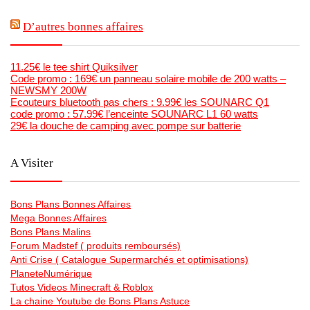
D’autres bonnes affaires
11.25€ le tee shirt Quiksilver
Code promo : 169€ un panneau solaire mobile de 200 watts –
NEWSMY 200W
Ecouteurs bluetooth pas chers : 9.99€ les SOUNARC Q1
code promo : 57.99€ l’enceinte SOUNARC L1 60 watts
29€ la douche de camping avec pompe sur batterie
A Visiter
Bons Plans Bonnes Affaires
Mega Bonnes Affaires
Bons Plans Malins
Forum Madstef ( produits remboursés)
Anti Crise ( Catalogue Supermarchés et optimisations)
PlaneteNumérique
Tutos Videos Minecraft & Roblox
La chaine Youtube de Bons Plans Astuce