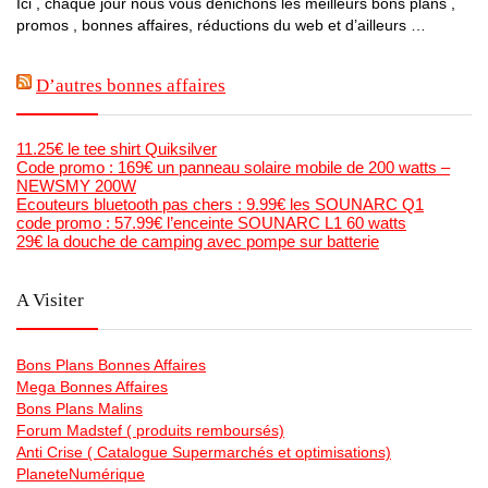
Ici , chaque jour nous vous dénichons les meilleurs bons plans ,
promos , bonnes affaires, réductions du web et d’ailleurs …
D’autres bonnes affaires
11.25€ le tee shirt Quiksilver
Code promo : 169€ un panneau solaire mobile de 200 watts –
NEWSMY 200W
Ecouteurs bluetooth pas chers : 9.99€ les SOUNARC Q1
code promo : 57.99€ l’enceinte SOUNARC L1 60 watts
29€ la douche de camping avec pompe sur batterie
A Visiter
Bons Plans Bonnes Affaires
Mega Bonnes Affaires
Bons Plans Malins
Forum Madstef ( produits remboursés)
Anti Crise ( Catalogue Supermarchés et optimisations)
PlaneteNumérique