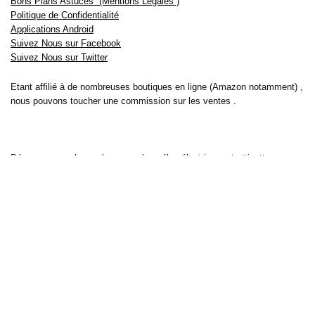
Bons Plans Astuces (Mentions Légales )
Politique de Confidentialité
Applications Android
Suivez Nous sur Facebook
Suivez Nous sur Twitter
Etant affilié à de nombreuses boutiques en ligne (Amazon notamment) ,
nous pouvons toucher une commission sur les ventes .
Découvrez nos bons plans pour les
vélos électriques
,
trottinettes
,
smartphones
et produits Xiaomi. Profitez également
des dernières
offres d’abonnements abordables pour des magazines
, ainsi que des
promotions pour vos
vacances
et voyages. Ne manquez pas nos
tests
et avis
sur les derniers produits high-tech et bien plus encore.
Bons-plans-astuces uses the IP2Location LITE database for <a
href= »https://lite.ip2location.com »>IP geolocation</a>.