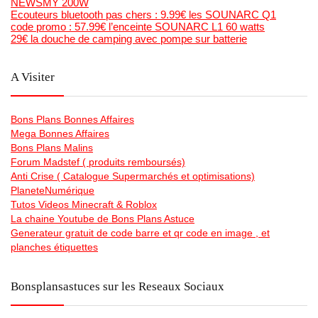
NEWSMY 200W
Ecouteurs bluetooth pas chers : 9.99€ les SOUNARC Q1
code promo : 57.99€ l’enceinte SOUNARC L1 60 watts
29€ la douche de camping avec pompe sur batterie
A Visiter
Bons Plans Bonnes Affaires
Mega Bonnes Affaires
Bons Plans Malins
Forum Madstef ( produits remboursés)
Anti Crise ( Catalogue Supermarchés et optimisations)
PlaneteNumérique
Tutos Videos Minecraft & Roblox
La chaine Youtube de Bons Plans Astuce
Generateur gratuit de code barre et qr code en image , et
planches étiquettes
Bonsplansastuces sur les Reseaux Sociaux