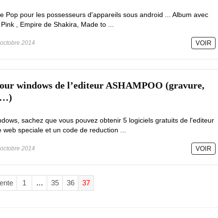
e Pop pour les possesseurs d'appareils sous android ... Album avec
e Pink , Empire de Shakira, Made to ...
octobre 2014
VOIR
s pour windows de l’editeur ASHAMPOO (gravure,
 …)
dows, sachez que vous pouvez obtenir 5 logiciels gratuits de l'editeur
eb speciale et un code de reduction ...
octobre 2014
VOIR
ente
1
…
35
36
37