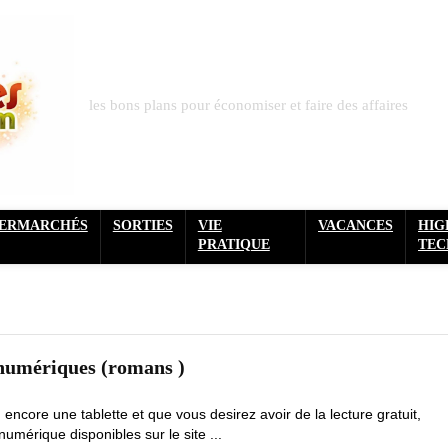
les bons plans pour économiser et faire des affaires
PERMARCHÉS
SORTIES
VIE
VACANCES
HIG
PRATIQUE
TEC
s numériques (romans )
encore une tablette et que vous desirez avoir de la lecture gratuit,
umérique disponibles sur le site ...