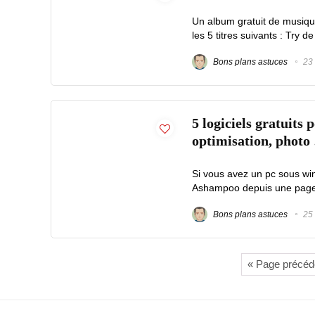
Un album gratuit de musiqu
les 5 titres suivants : Try d
Bons plans astuces
23 
5 logiciels gratuit
optimisation, photo
Si vous avez un pc sous win
Ashampoo depuis une page w
Bons plans astuces
25 
« Page précéd