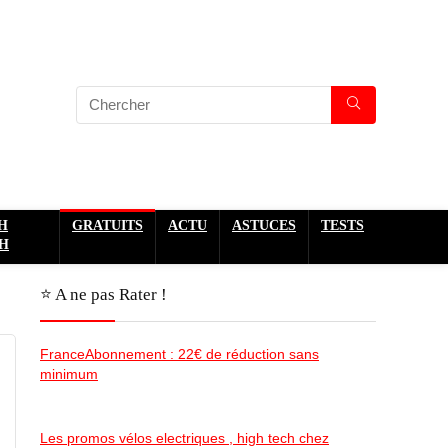
H
GRATUITS
ACTU
ASTUCES
TESTS
H
⭐️ A ne pas Rater !
FranceAbonnement : 22€ de réduction sans
minimum
Les promos vélos electriques , high tech chez