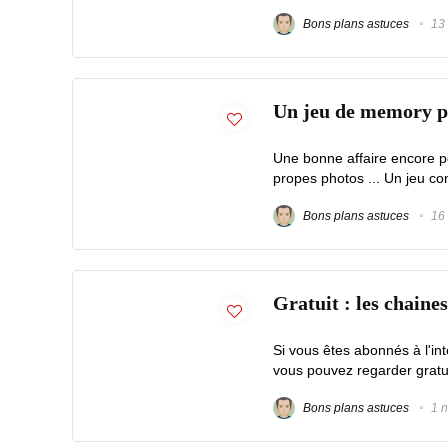
Bons plans astuces
13 
Un jeu de memory pe
Une bonne affaire encore p
propes photos ... Un jeu con
Bons plans astuces
16 
Gratuit : les chaine
Si vous êtes abonnés à l'in
vous pouvez regarder gratu
Bons plans astuces
1 n