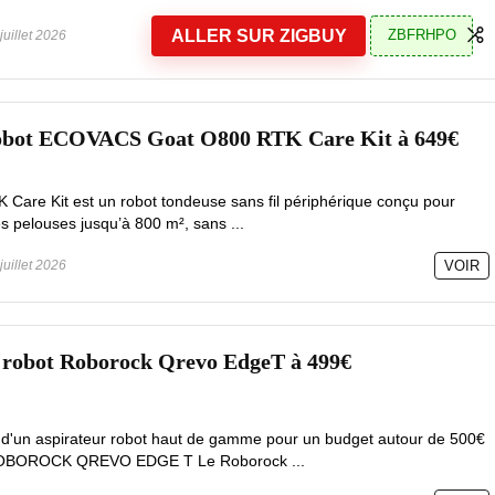
ALLER SUR ZIGBUY
ZBFRHPO
juillet 2026
robot ECOVACS Goat O800 RTK Care Kit à 649€
are Kit est un robot tondeuse sans fil périphérique conçu pour
 pelouses jusqu’à 800 m², sans ...
juillet 2026
VOIR
r robot Roborock Qrevo EdgeT à 499€
e d'un aspirateur robot haut de gamme pour un budget autour de 500€
e ROBOROCK QREVO EDGE T Le Roborock ...