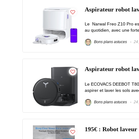
Aspirateur robot la
Le Narwal Freo Z10 Pro est 
au quotidien, avec une forte
Bons plans astuces
24 
Aspirateur robot 
Le ECOVACS DEEBOT T80S O
aspirer et laver les sols ave
Bons plans astuces
24 
195€ : Robot laveur