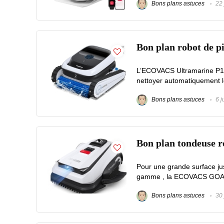
Bons plans astuces
22 
Bon plan robot de 
L’ECOVACS Ultramarine P1 es
nettoyer automatiquement le 
Bons plans astuces
6 j
Bon plan tondeuse 
Pour une grande surface ju
gamme , la ECOVACS GOAT A
Bons plans astuces
30 