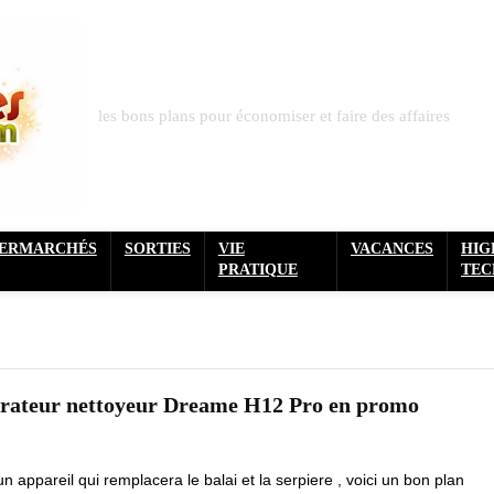
les bons plans pour économiser et faire des affaires
PERMARCHÉS
SORTIES
VIE
VACANCES
HIG
PRATIQUE
TEC
pirateur nettoyeur Dreame H12 Pro en promo
 appareil qui remplacera le balai et la serpiere , voici un bon plan