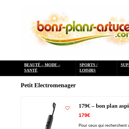
BEAUTÉ – MODE –
SPORTS /
SU
SANTÉ
LOISIRS
Petit Electromenager
179€ – bon plan as
179€
Pour ceux qui recherchent un