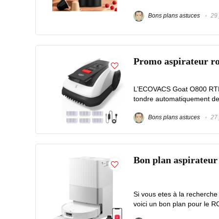
Bons plans astuces
29 
Promo aspirateur 
L’ECOVACS Goat O800 RTK C
tondre automatiquement des
Bons plans astuces
27 
Bon plan aspirateu
Si vous etes à la recherch
voici un bon plan pour l