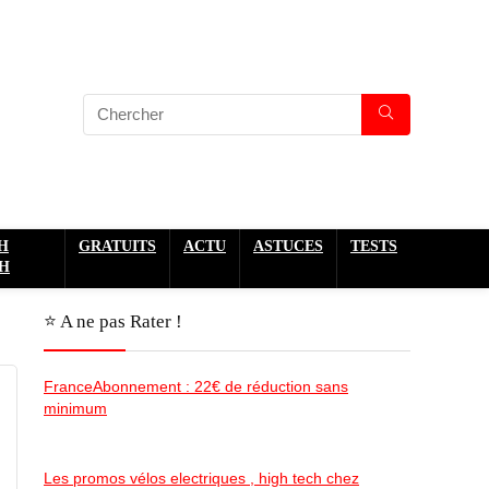
H
GRATUITS
ACTU
ASTUCES
TESTS
H
⭐️ A ne pas Rater !
FranceAbonnement : 22€ de réduction sans
minimum
Les promos vélos electriques , high tech chez