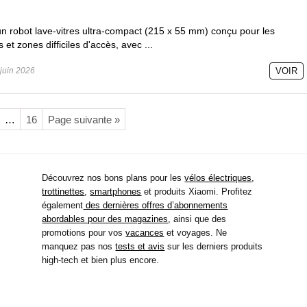
n robot lave-vitres ultra-compact (215 x 55 mm) conçu pour les
s et zones difficiles d'accès, avec ...
juin 2026
VOIR
…
16
Page suivante »
Découvrez nos bons plans pour les
vélos électriques
,
trottinettes
,
smartphones
et produits Xiaomi. Profitez
également
des dernières offres d’abonnements
abordables pour des magazines
, ainsi que des
promotions pour vos
vacances
et voyages. Ne
manquez pas nos
tests et avis
sur les derniers produits
high-tech et bien plus encore.