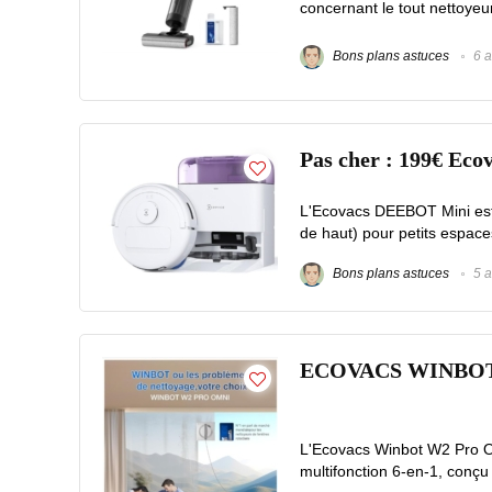
concernant le tout nettoye
Bons plans astuces
6 a
Pas cher : 199€ Eco
L'Ecovacs DEEBOT Mini est 
de haut) pour petits espace
Bons plans astuces
5 a
ECOVACS WINBOT W2
L'Ecovacs Winbot W2 Pro O
multifonction 6-en-1, conçu 