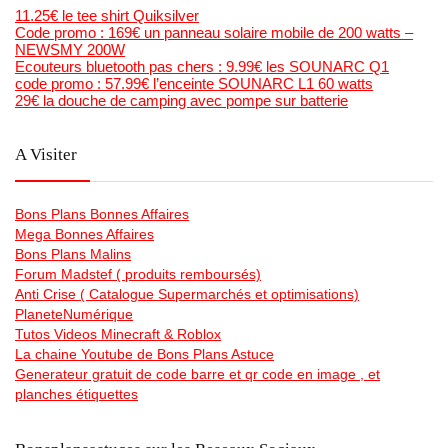
11.25€ le tee shirt Quiksilver
Code promo : 169€ un panneau solaire mobile de 200 watts –
NEWSMY 200W
Ecouteurs bluetooth pas chers : 9.99€ les SOUNARC Q1
code promo : 57.99€ l’enceinte SOUNARC L1 60 watts
29€ la douche de camping avec pompe sur batterie
A Visiter
Bons Plans Bonnes Affaires
Mega Bonnes Affaires
Bons Plans Malins
Forum Madstef ( produits remboursés)
Anti Crise ( Catalogue Supermarchés et optimisations)
PlaneteNumérique
Tutos Videos Minecraft & Roblox
La chaine Youtube de Bons Plans Astuce
Generateur gratuit de code barre et qr code en image , et
planches étiquettes