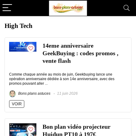
High Tech
14eme anniversaire
GeekBuying : codes promos ,
vente flash
Comme chaque année au mois de juin, Geekbuying lance une
opération anniversaire dédiée à son 14e anniversaire, avec des
promos pouvant aller ...
Bons plans astuces
11 juin 2026
VOIR
Bon plan vidéo projecteur
Huidun PT10 à 197€