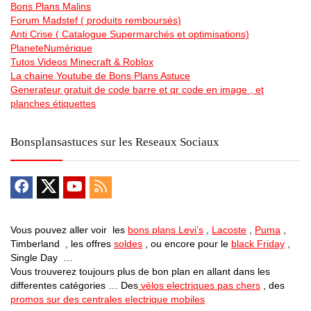
Bons Plans Malins
Forum Madstef ( produits remboursés)
Anti Crise ( Catalogue Supermarchés et optimisations)
PlaneteNumérique
Tutos Videos Minecraft & Roblox
La chaine Youtube de Bons Plans Astuce
Generateur gratuit de code barre et qr code en image , et
planches étiquettes
Bonsplansastuces sur les Reseaux Sociaux
Vous pouvez aller voir les
bons plans Levi’s
,
Lacoste
,
Puma
,
Timberland , les offres
soldes
, ou encore pour le
black Friday
,
Single Day …
Vous trouverez toujours plus de bon plan en allant dans les
differentes catégories … Des
vélos electriques pas chers
, des
promos sur des centrales electrique mobiles