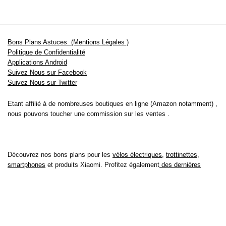
Bons Plans Astuces (Mentions Légales )
Politique de Confidentialité
Applications Android
Suivez Nous sur Facebook
Suivez Nous sur Twitter
Etant affilié à de nombreuses boutiques en ligne (Amazon notamment) ,
nous pouvons toucher une commission sur les ventes .
Découvrez nos bons plans pour les
vélos électriques
,
trottinettes
,
smartphones
et produits Xiaomi. Profitez également
des dernières
offres d’abonnements abordables pour des magazines
, ainsi que des
promotions pour vos
vacances
et voyages. Ne manquez pas nos
tests
et avis
sur les derniers produits high-tech et bien plus encore.