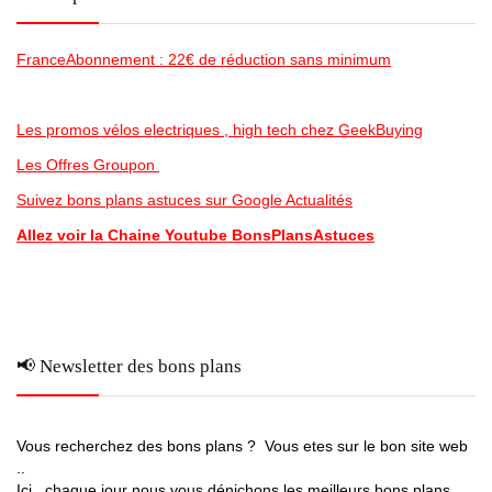
FranceAbonnement : 22€ de réduction sans minimum
Les promos vélos electriques , high tech chez GeekBuying
Les Offres Groupon
Suivez bons plans astuces sur Google Actualités
Allez voir la Chaine Youtube BonsPlansAstuces
📢 Newsletter des bons plans
Vous recherchez des bons plans ? Vous etes sur le bon site web
..
Ici , chaque jour nous vous dénichons les meilleurs bons plans ,