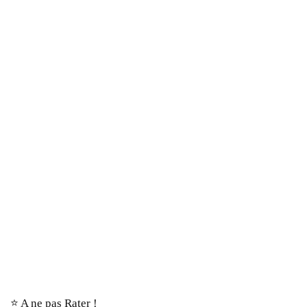
⭐️ A ne pas Rater !