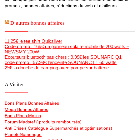
promos , bonnes affaires, réductions du web et d’ailleurs …
D’autres bonnes affaires
11.25€ le tee shirt Quiksilver
Code promo : 169€ un panneau solaire mobile de 200 watts –
NEWSMY 200W
Ecouteurs bluetooth pas chers : 9.99€ les SOUNARC Q1
code promo : 57.99€ l’enceinte SOUNARC L1 60 watts
29€ la douche de camping avec pompe sur batterie
A Visiter
Bons Plans Bonnes Affaires
Mega Bonnes Affaires
Bons Plans Malins
Forum Madstef ( produits remboursés)
Anti Crise ( Catalogue Supermarchés et optimisations)
PlaneteNumérique