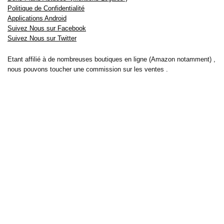
Politique de Confidentialité
Applications Android
Suivez Nous sur Facebook
Suivez Nous sur Twitter
Etant affilié à de nombreuses boutiques en ligne (Amazon notamment) ,
nous pouvons toucher une commission sur les ventes .
Découvrez nos bons plans pour les
vélos électriques
,
trottinettes
,
smartphones
et produits Xiaomi. Profitez également
des dernières
offres d’abonnements abordables pour des magazines
, ainsi que des
promotions pour vos
vacances
et voyages. Ne manquez pas nos
tests
et avis
sur les derniers produits high-tech et bien plus encore.
Bons-plans-astuces uses the IP2Location LITE database for <a
href= »https://lite.ip2location.com »>IP geolocation</a>.