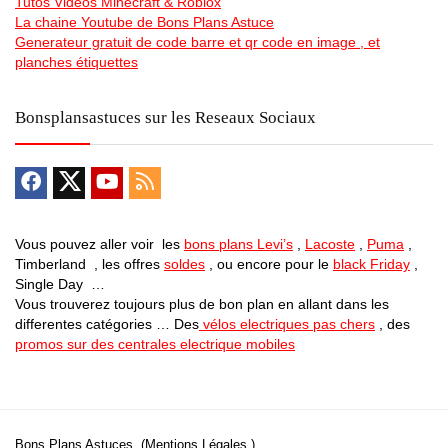
Tutos Videos Minecraft & Roblox
La chaine Youtube de Bons Plans Astuce
Generateur gratuit de code barre et qr code en image , et
planches étiquettes
Bonsplansastuces sur les Reseaux Sociaux
Vous pouvez aller voir les
bons plans Levi’s
,
Lacoste
,
Puma
,
Timberland , les offres
soldes
, ou encore pour le
black Friday
,
Single Day …
Vous trouverez toujours plus de bon plan en allant dans les
differentes catégories … Des
vélos electriques pas chers
, des
promos sur des centrales electrique mobiles
Bons Plans Astuces (Mentions Légales )