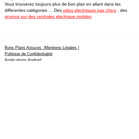
Vous trouverez toujours plus de bon plan en allant dans les
differentes catégories … Des
vélos electriques pas chers
, des
promos sur des centrales electrique mobiles
Bons Plans Astuces (Mentions Légales )
Politique de Confidentialité
Applications Android
Suivez Nous sur Facebook
Suivez Nous sur Twitter
Etant affilié à de nombreuses boutiques en ligne (Amazon notamment) ,
nous pouvons toucher une commission sur les ventes .
Découvrez nos bons plans pour les
vélos électriques
,
trottinettes
,
smartphones
et produits Xiaomi. Profitez également
des dernières
offres d’abonnements abordables pour des magazines
, ainsi que des
promotions pour vos
vacances
et voyages. Ne manquez pas nos
tests