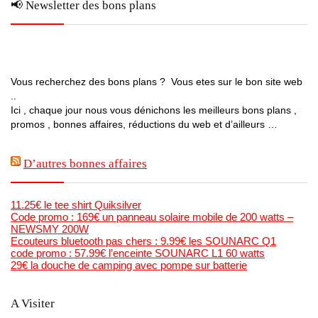
📢 Newsletter des bons plans
Vous recherchez des bons plans ? Vous etes sur le bon site web
..
Ici , chaque jour nous vous dénichons les meilleurs bons plans ,
promos , bonnes affaires, réductions du web et d’ailleurs …
D’autres bonnes affaires
11.25€ le tee shirt Quiksilver
Code promo : 169€ un panneau solaire mobile de 200 watts –
NEWSMY 200W
Ecouteurs bluetooth pas chers : 9.99€ les SOUNARC Q1
code promo : 57.99€ l’enceinte SOUNARC L1 60 watts
29€ la douche de camping avec pompe sur batterie
A Visiter