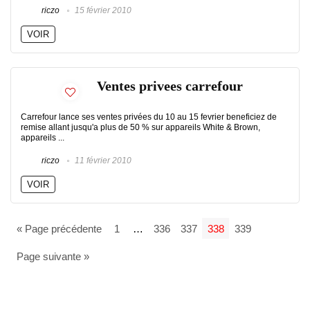
riczo
15 février 2010
VOIR
Ventes privees carrefour
Carrefour lance ses ventes privées du 10 au 15 fevrier beneficiez de
remise allant jusqu'a plus de 50 % sur appareils White & Brown,
appareils ...
riczo
11 février 2010
VOIR
« Page précédente
1
…
336
337
338
339
Page suivante »