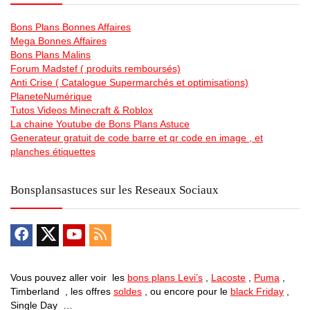
Bons Plans Bonnes Affaires
Mega Bonnes Affaires
Bons Plans Malins
Forum Madstef ( produits remboursés)
Anti Crise ( Catalogue Supermarchés et optimisations)
PlaneteNumérique
Tutos Videos Minecraft & Roblox
La chaine Youtube de Bons Plans Astuce
Generateur gratuit de code barre et qr code en image , et
planches étiquettes
Bonsplansastuces sur les Reseaux Sociaux
Vous pouvez aller voir les
bons plans Levi’s
,
Lacoste
,
Puma
,
Timberland , les offres
soldes
, ou encore pour le
black Friday
,
Single Day …