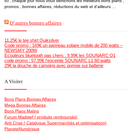
Ici , chaque jour nous vous dénichons les meilleurs bons plans ,
promos , bonnes affaires, réductions du web et d’ailleurs …
D’autres bonnes affaires
11.25€ le tee shirt Quiksilver
Code promo : 169€ un panneau solaire mobile de 200 watts –
NEWSMY 200W
Ecouteurs bluetooth pas chers : 9.99€ les SOUNARC Q1
code promo : 57.99€ l’enceinte SOUNARC L1 60 watts
29€ la douche de camping avec pompe sur batterie
A Visiter
Bons Plans Bonnes Affaires
Mega Bonnes Affaires
Bons Plans Malins
Forum Madstef ( produits remboursés)
Anti Crise ( Catalogue Supermarchés et optimisations)
PlaneteNumérique