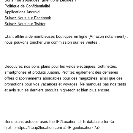
Bons Plans Astuces (Mentions Légales )
Politique de Confidentialité
Applications Android
Suivez Nous sur Facebook
Suivez Nous sur Twitter
Etant affilié à de nombreuses boutiques en ligne (Amazon notamment) ,
nous pouvons toucher une commission sur les ventes .
Découvrez nos bons plans pour les
vélos électriques
,
trottinettes
,
smartphones
et produits Xiaomi. Profitez également
des dernières
offres d’abonnements abordables pour des magazines
, ainsi que des
promotions pour vos
vacances
et voyages. Ne manquez pas nos
tests
et avis
sur les derniers produits high-tech et bien plus encore.
Bons-plans-astuces uses the IP2Location LITE database for <a
href= »https://lite.ip2location.com »>IP geolocation</a>.