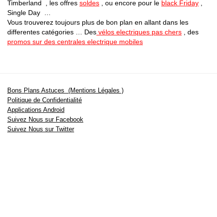
Timberland , les offres
soldes
, ou encore pour le
black Friday
,
Single Day …
Vous trouverez toujours plus de bon plan en allant dans les
differentes catégories … Des
vélos electriques pas chers
, des
promos sur des centrales electrique mobiles
Bons Plans Astuces (Mentions Légales )
Politique de Confidentialité
Applications Android
Suivez Nous sur Facebook
Suivez Nous sur Twitter
Etant affilié à de nombreuses boutiques en ligne (Amazon notamment) ,
nous pouvons toucher une commission sur les ventes .
Découvrez nos bons plans pour les
vélos électriques
,
trottinettes
,
smartphones
et produits Xiaomi. Profitez également
des dernières