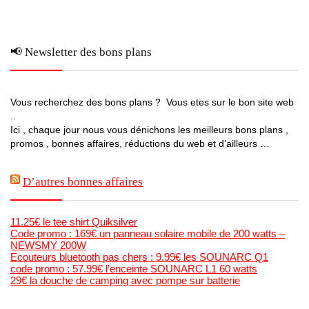
📢 Newsletter des bons plans
Vous recherchez des bons plans ? Vous etes sur le bon site web
..
Ici , chaque jour nous vous dénichons les meilleurs bons plans ,
promos , bonnes affaires, réductions du web et d’ailleurs …
D’autres bonnes affaires
11.25€ le tee shirt Quiksilver
Code promo : 169€ un panneau solaire mobile de 200 watts –
NEWSMY 200W
Ecouteurs bluetooth pas chers : 9.99€ les SOUNARC Q1
code promo : 57.99€ l’enceinte SOUNARC L1 60 watts
29€ la douche de camping avec pompe sur batterie