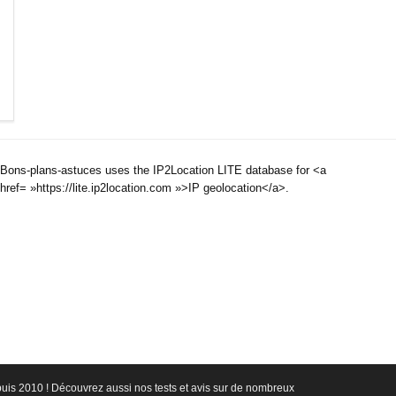
Bons-plans-astuces uses the IP2Location LITE database for <a
href= »https://lite.ip2location.com »>IP geolocation</a>.
epuis 2010 ! Découvrez aussi nos tests et avis sur de nombreux