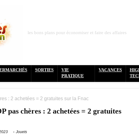
les bons plans pour économiser et faire des affaires
PERMARCHÉS
SORTIES
VIE
VACANCES
HIG
PRATIQUE
TEC
 : 2 achetées = 2 gratuites sur la Fnac
pas chères : 2 achetées = 2 gratuites
 2023
Jouets