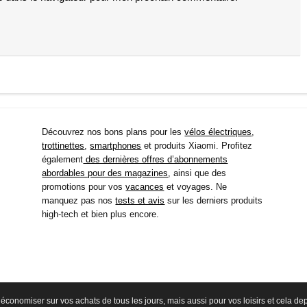
Découvrez nos bons plans pour les
vélos électriques
,
trottinettes
,
smartphones
et produits Xiaomi. Profitez
également
des dernières offres d’abonnements
abordables pour des magazines
, ainsi que des
promotions pour vos
vacances
et voyages. Ne
manquez pas nos
tests et avis
sur les derniers produits
high-tech et bien plus encore.
économiser sur vos achats de tous les jours, mais aussi pour vos loisirs et cela d