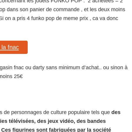
omo concernant les jouets FUNKO POP : 2 achetées = 2
o pop dans son panier de commande , et les deux moins
Si on a pris 4 funko pop de meme prix , ca va donc
la fnac
agasin fnac ou darty sans minimum d’achat.. ou sinon à
 moins 25€
es de personnages de culture populaire tels que
des
éries télévisées, des jeux vidéo, des bandes
 Ces figurines sont fabriquées par la société