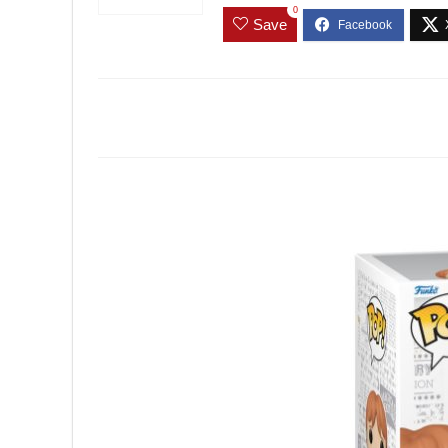
0
Save