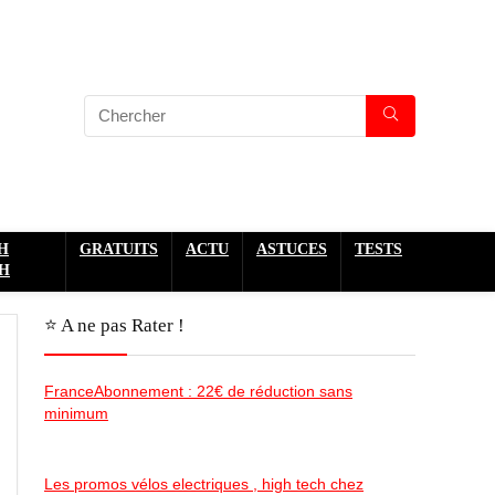
H
GRATUITS
ACTU
ASTUCES
TESTS
H
⭐️ A ne pas Rater !
FranceAbonnement : 22€ de réduction sans
minimum
Les promos vélos electriques , high tech chez