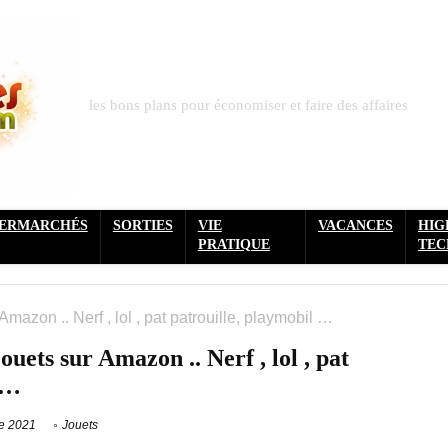
les bons plans pour économiser et faire des affaires
PERMARCHÉS
SORTIES
VIE
VACANCES
HIG
PRATIQUE
TEC
mazon .. Nerf , lol , pat patrouille, playmobil …
uets sur Amazon .. Nerf , lol , pat
 …
e 2021
Jouets