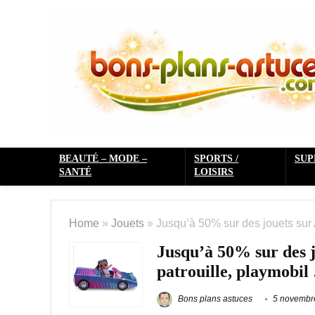
BEAUTÉ – MODE –
SPORTS /
SU
SANTÉ
LOISIRS
Home
»
Jouets
»
Jusqu’à 50% sur des jouets sur A
Jusqu’à 50% sur des jo
patrouille, playmobil
Bons plans astuces
5 novembr