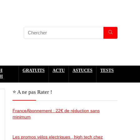
H
GRATUITS
ACTU
ASTUCES
TESTS
H
⭐️ A ne pas Rater !
FranceAbonnement : 22€ de réduction sans
minimum
Les promos vélos electriques , high tech chez