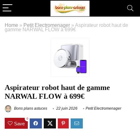
Home
»
Petit Electromenager
»
Aspirateur robot haut de
gamme NARWAL FLOW à 699€
Aspirateur robot haut de gamme
NARWAL FLOW à 699€
Bons plans astuces
22 juin 2026
Petit Electromenager
0
Save