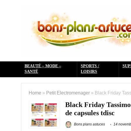
BEAUTÉ – MODE –
SPORTS /
SU
SANTÉ
LOISIRS
Home
»
Petit Electromenager
»
Black Friday Tas
Black Friday Tassimo
de capsules tdisc
Bons plans astuces
14 novemb