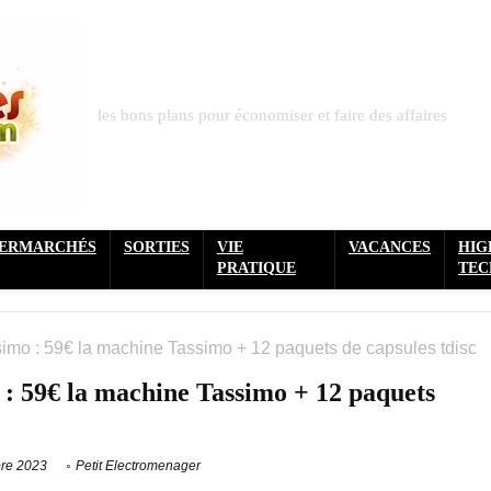
les bons plans pour économiser et faire des affaires
PERMARCHÉS
SORTIES
VIE
VACANCES
HIG
PRATIQUE
TEC
simo : 59€ la machine Tassimo + 12 paquets de capsules tdisc
 : 59€ la machine Tassimo + 12 paquets
re 2023
Petit Electromenager