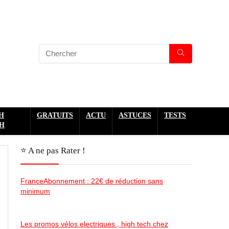
H
GRATUITS
ACTU
ASTUCES
TESTS
H
⭐️ A ne pas Rater !
FranceAbonnement : 22€ de réduction sans
minimum
Les promos vélos electriques , high tech chez