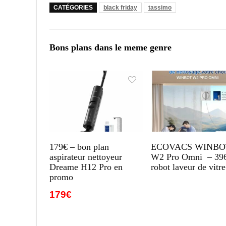
CATÉGORIES
black friday
tassimo
Bons plans dans le meme genre
179€ – bon plan
ECOVACS WINBO
aspirateur nettoyeur
W2 Pro Omni – 39
Dreame H12 Pro en
robot laveur de vitre
promo
179€