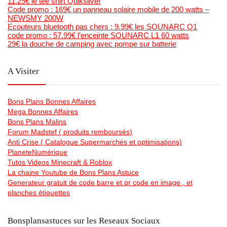
11.25€ le tee shirt Quiksilver
Code promo : 169€ un panneau solaire mobile de 200 watts –
NEWSMY 200W
Ecouteurs bluetooth pas chers : 9.99€ les SOUNARC Q1
code promo : 57.99€ l’enceinte SOUNARC L1 60 watts
29€ la douche de camping avec pompe sur batterie
A Visiter
Bons Plans Bonnes Affaires
Mega Bonnes Affaires
Bons Plans Malins
Forum Madstef ( produits remboursés)
Anti Crise ( Catalogue Supermarchés et optimisations)
PlaneteNumérique
Tutos Videos Minecraft & Roblox
La chaine Youtube de Bons Plans Astuce
Generateur gratuit de code barre et qr code en image , et
planches étiquettes
Bonsplansastuces sur les Reseaux Sociaux