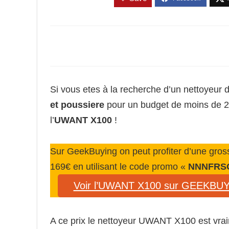
Si vous etes à la recherche d’un nettoyeur d
et poussiere
pour un budget de moins de 200
l’
UWANT X100
!
Sur GeekBuying on peut profiter d’une gro
169€ en utilisant le code promo «
NNNFRS
Voir l’UWANT X100 sur GEEKBU
A ce prix le nettoyeur UWANT X100 est vrai