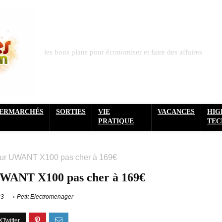
les bons plans pour économiser et faire des affaires
PERMARCHÉS
SORTIES
VIE
VACANCES
HIG
PRATIQUE
TEC
eur UWANT X100 pas cher à 169€
UWANT X100 pas cher à 169€
23
Petit Electromenager