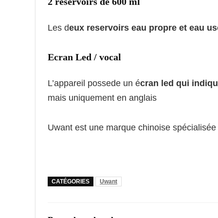
2 reservoirs de 600 ml
Les d
eux reservoirs eau propre et eau u
Ecran Led / vocal
L’appareil possede un é
cran led qui indiq
mais uniquement en anglais
Uwant est une marque chinoise spécialisée 
CATÉGORIES
Uwant