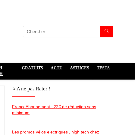
H
GRATUITS
ACTU
ASTUCES
TESTS
H
⭐️ A ne pas Rater !
FranceAbonnement : 22€ de réduction sans
minimum
Les promos vélos electriques , high tech chez