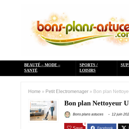
BEAUTÉ – MODE –
SPORTS /
SU
SANTÉ
LOISIRS
Home
»
Petit Electromenager
»
Bon plan Nettoy
Bon plan Nettoyeur 
Bons plans astuces
12 juin 20
0
Save