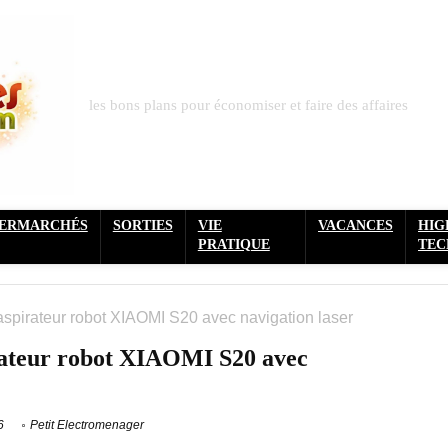
les bons plans pour économiser et faire des affaires
PERMARCHÉS
SORTIES
VIE
VACANCES
HIG
PRATIQUE
TEC
aspirateur robot XIAOMI S20 avec navigation laser
irateur robot XIAOMI S20 avec
6
Petit Electromenager