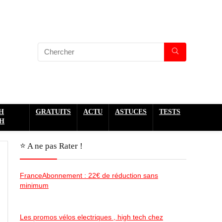
H
GRATUITS
ACTU
ASTUCES
TESTS
H
⭐️ A ne pas Rater !
FranceAbonnement : 22€ de réduction sans
minimum
Les promos vélos electriques , high tech chez