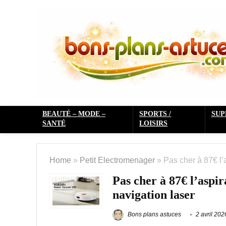
BEAUTÉ – MODE –
SPORTS /
SU
SANTÉ
LOISIRS
Home
»
Petit Electromenager
»
Pas cher à 87€ l’
Pas cher à 87€ l’asp
navigation laser
Bons plans astuces
2 avril 202