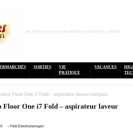
les bons plans pour économiser et faire des affaires
PERMARCHÉS
SORTIES
VIE
VACANCES
HIG
PRATIQUE
TEC
neco Floor One i7 Fold – aspirateur laveur compact
 Floor One i7 Fold – aspirateur laveur
26
Petit Electromenager