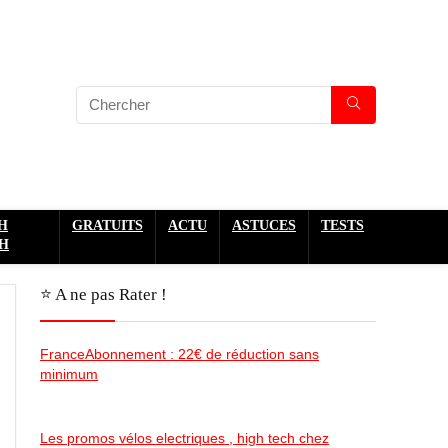
H
GRATUITS
ACTU
ASTUCES
TESTS
H
⭐️ A ne pas Rater !
FranceAbonnement : 22€ de réduction sans
minimum
Les promos vélos electriques , high tech chez