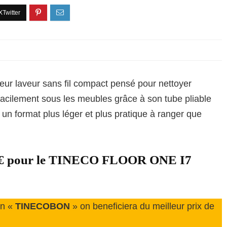
eur laveur sans fil compact pensé pour nettoyer
 facilement sous les meubles grâce à son tube pliable
 un format plus léger et plus pratique à ranger que
375€ pour le TINECO FLOOR ONE I7
on «
TINECOBON
» on beneficiera du meilleur prix de