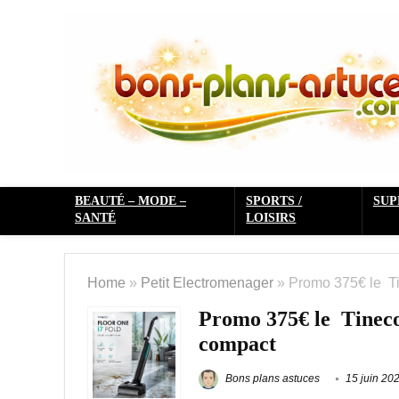
BEAUTÉ – MODE –
SPORTS /
SU
SANTÉ
LOISIRS
Home
»
Petit Electromenager
»
Promo 375€ le Ti
Promo 375€ le Tineco
compact
Bons plans astuces
15 juin 20