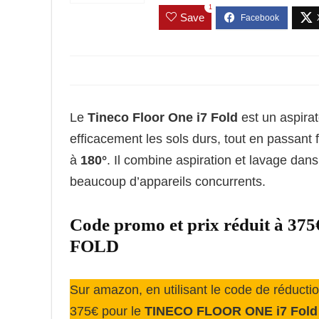
1
Save
Le
Tineco Floor One i7 Fold
est un aspirat
efficacement les sols durs, tout en passant
à
180°
. Il combine aspiration et lavage dans
beaucoup d’appareils concurrents.
Code promo et prix réduit à 
FOLD
Sur amazon, en utilisant le code de réducti
375€ pour le
TINECO FLOOR ONE i7 Fold