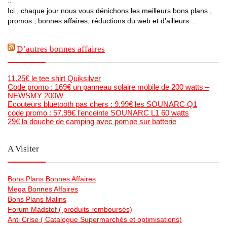
..
Ici , chaque jour nous vous dénichons les meilleurs bons plans ,
promos , bonnes affaires, réductions du web et d’ailleurs …
D’autres bonnes affaires
11.25€ le tee shirt Quiksilver
Code promo : 169€ un panneau solaire mobile de 200 watts –
NEWSMY 200W
Ecouteurs bluetooth pas chers : 9.99€ les SOUNARC Q1
code promo : 57.99€ l’enceinte SOUNARC L1 60 watts
29€ la douche de camping avec pompe sur batterie
A Visiter
Bons Plans Bonnes Affaires
Mega Bonnes Affaires
Bons Plans Malins
Forum Madstef ( produits remboursés)
Anti Crise ( Catalogue Supermarchés et optimisations)