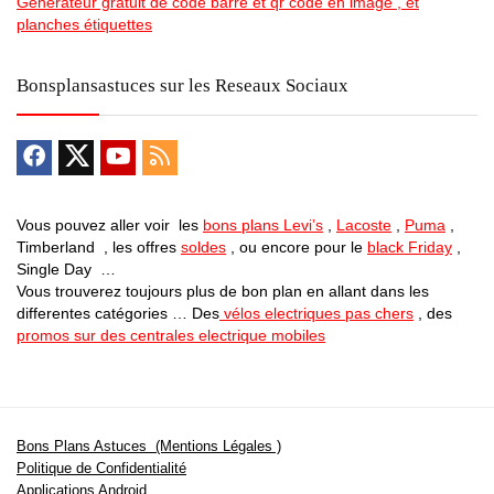
Generateur gratuit de code barre et qr code en image , et
planches étiquettes
Bonsplansastuces sur les Reseaux Sociaux
Vous pouvez aller voir les
bons plans Levi’s
,
Lacoste
,
Puma
,
Timberland , les offres
soldes
, ou encore pour le
black Friday
,
Single Day …
Vous trouverez toujours plus de bon plan en allant dans les
differentes catégories … Des
vélos electriques pas chers
, des
promos sur des centrales electrique mobiles
Bons Plans Astuces (Mentions Légales )
Politique de Confidentialité
Applications Android