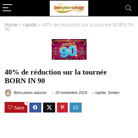
Home
»
rapide
»
40% de réduction sur la tournée BORN IN
90
40% de réduction sur la tournée
BORN IN 90
Bons plans astuces
20 novembre 2019
rapide
,
Sorties
0
Save