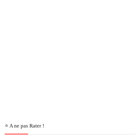
⭐️ A ne pas Rater !