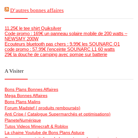
D’autres bonnes affaires
11.25€ le tee shirt Quiksilver
Code promo : 169€ un panneau solaire mobile de 200 watts –
NEWSMY 200W
Ecouteurs bluetooth pas chers : 9.99€ les SOUNARC Q1
code promo : 57.99€ l’enceinte SOUNARC L1 60 watts
29€ la douche de camping avec pompe sur batterie
A Visiter
Bons Plans Bonnes Affaires
Mega Bonnes Affaires
Bons Plans Malins
Forum Madstef ( produits remboursés)
Anti Crise ( Catalogue Supermarchés et optimisations)
PlaneteNumérique
Tutos Videos Minecraft & Roblox
La chaine Youtube de Bons Plans Astuce