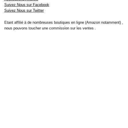
Suivez Nous sur Facebook
Suivez Nous sur Twitter
Etant affilié à de nombreuses boutiques en ligne (Amazon notamment) ,
nous pouvons toucher une commission sur les ventes .
Découvrez nos bons plans pour les
vélos électriques
,
trottinettes
,
smartphones
et produits Xiaomi. Profitez également
des dernières
offres d’abonnements abordables pour des magazines
, ainsi que des
promotions pour vos
vacances
et voyages. Ne manquez pas nos
tests
et avis
sur les derniers produits high-tech et bien plus encore.
Bons-plans-astuces uses the IP2Location LITE database for <a
href= »https://lite.ip2location.com »>IP geolocation</a>.