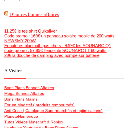
D’autres bonnes affaires
11.25€ le tee shirt Quiksilver
Code promo : 169€ un panneau solaire mobile de 200 watts –
NEWSMY 200W
Ecouteurs bluetooth pas chers : 9.99€ les SOUNARC Q1
code promo : 57.99€ l’enceinte SOUNARC L1 60 watts
29€ la douche de camping avec pompe sur batterie
A Visiter
Bons Plans Bonnes Affaires
Mega Bonnes Affaires
Bons Plans Malins
Forum Madstef ( produits remboursés)
Anti Crise ( Catalogue Supermarchés et optimisations)
PlaneteNumérique
Tutos Videos Minecraft & Roblox
La chaine Youtube de Bons Plans Astuce