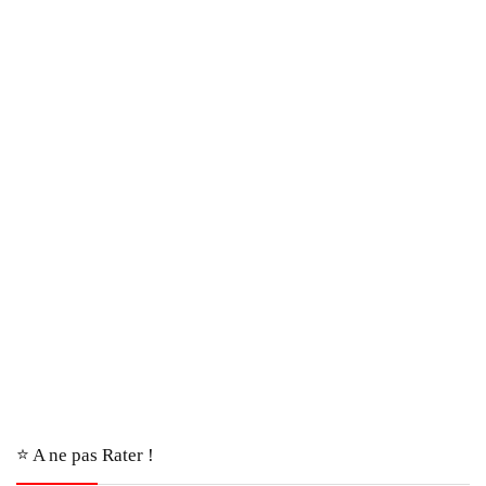
⭐️ A ne pas Rater !