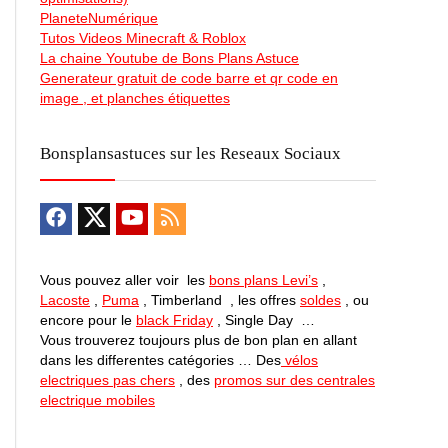
PlaneteNumérique
Tutos Videos Minecraft & Roblox
La chaine Youtube de Bons Plans Astuce
Generateur gratuit de code barre et qr code en
image , et planches étiquettes
Bonsplansastuces sur les Reseaux Sociaux
Vous pouvez aller voir les
bons plans Levi’s
,
Lacoste
,
Puma
, Timberland , les offres
soldes
, ou
encore pour le
black Friday
, Single Day …
Vous trouverez toujours plus de bon plan en allant
dans les differentes catégories … Des
vélos
electriques pas chers
, des
promos sur des centrales
electrique mobiles