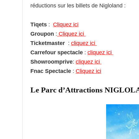
réductions sur les billets de Nigloland :
Tiqets
:
Cliquez ici
Groupon
:
Cliquez ici
Ticketmaster
:
cliquez ici
Carrefour spectacle
:
cliquez ici
Showroomprive
:
cliquez ici
Fnac Spectacle
:
Cliquez ici
Le Parc d’Attractions NIGLO