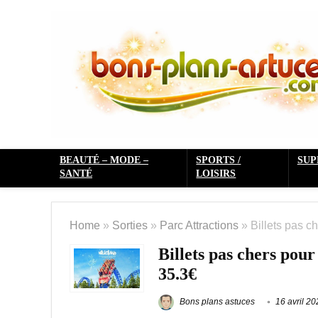
BEAUTÉ – MODE –
SPORTS /
SU
SANTÉ
LOISIRS
Home
»
Sorties
»
Parc Attractions
»
Billets pas c
Billets pas chers pour
35.3€
Bons plans astuces
16 avril 20