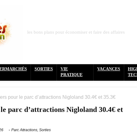
les bons plans pour économiser et faire des affaires
PERMARCHÉS
SORTIES
VIE
VACANCES
HIG
PRATIQUE
TEC
hers pour le parc d’attractions Nigloland 30.4€ et 35.3€
 le parc d’attractions Nigloland 30.4€ et
26
Parc Attractions
,
Sorties