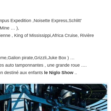
mpus Expedition ,Noisette Express,Schlitt’
 Mine … ),
enne , King of Mississippi,Africa Cruise, Rivière
ême,Galion pirate,Grizzli,Juke Box ) …
 , des auto tamponnantes , une grande roue ….
un destiné aux enfants
le Niglo Show
..