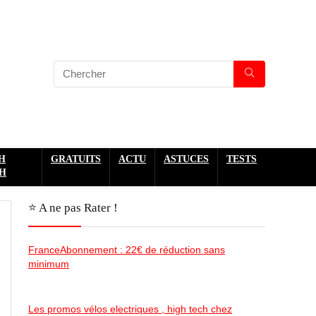
H
GRATUITS
ACTU
ASTUCES
TESTS
H
⭐️ A ne pas Rater !
FranceAbonnement : 22€ de réduction sans
minimum
Les promos vélos electriques , high tech chez