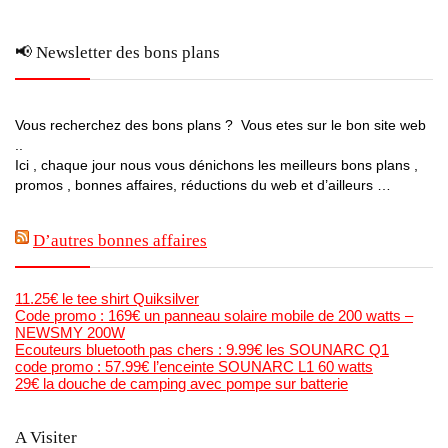
📢 Newsletter des bons plans
Vous recherchez des bons plans ? Vous etes sur le bon site web
..
Ici , chaque jour nous vous dénichons les meilleurs bons plans ,
promos , bonnes affaires, réductions du web et d’ailleurs …
D’autres bonnes affaires
11.25€ le tee shirt Quiksilver
Code promo : 169€ un panneau solaire mobile de 200 watts –
NEWSMY 200W
Ecouteurs bluetooth pas chers : 9.99€ les SOUNARC Q1
code promo : 57.99€ l’enceinte SOUNARC L1 60 watts
29€ la douche de camping avec pompe sur batterie
A Visiter