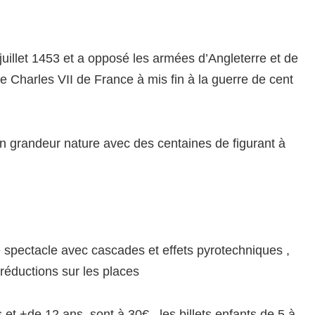
 juillet 1453 et a opposé les armées d’Angleterre et de
e Charles VII de France à mis fin à la guerre de cent
n grandeur nature avec des centaines de figurant à
de spectacle avec cascades et effets pyrotechniques ,
 réductions sur les places
et +de 12 ans sont à 30€ , les billets enfants de 5 à