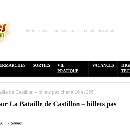
les bons plans pour économiser et faire des affaires
PERMARCHÉS
SORTIES
VIE
VACANCES
HIG
PRATIQUE
TEC
lle de Castillon – billets pas cher à 16 et 25€
r La Bataille de Castillon – billets pas
26
Sorties