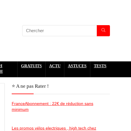
H
GRATUITS
ACTU
ASTUCES
TESTS
H
⭐️ A ne pas Rater !
FranceAbonnement : 22€ de réduction sans
minimum
Les promos vélos electriques , high tech chez