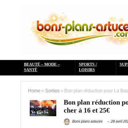
BEAUTÉ – MODE –
SPORTS /
SU
SANTÉ
LOISIRS
Home
»
Sorties
»
Bon plan réduction pour La Batai
Bon plan réduction pou
cher à 16 et 25€
Bons plans astuces
28 avril 20