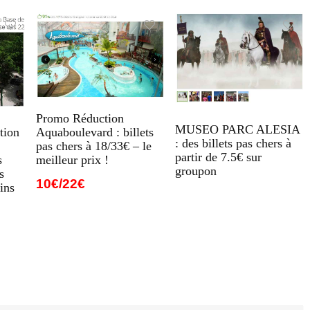
Promo Réduction
MUSEO PARC ALESIA
Aquaboulevard : billets
tion
: des billets pas chers à
pas chers à 18/33€ – le
partir de 7.5€ sur
meilleur prix !
s
groupon
s
10€/22€
ins