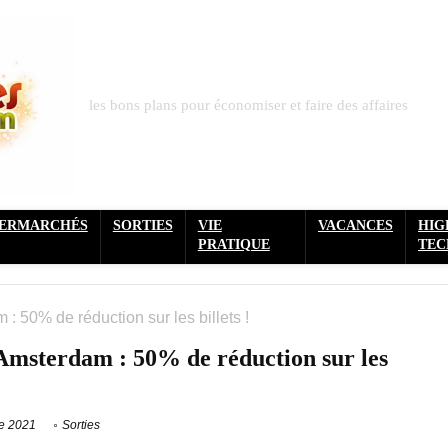
les bons plans pour économiser et faire des affaires
PERMARCHÉS
SORTIES
VIE
VACANCES
HIG
PRATIQUE
TEC
 50% de réduction sur les billets !
msterdam : 50% de réduction sur les
e 2021
Sorties