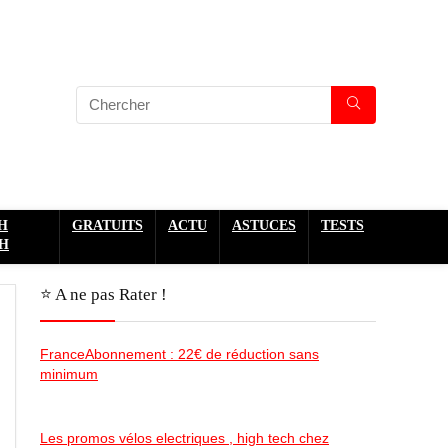
H
GRATUITS
ACTU
ASTUCES
TESTS
H
⭐️ A ne pas Rater !
FranceAbonnement : 22€ de réduction sans
minimum
Les promos vélos electriques , high tech chez