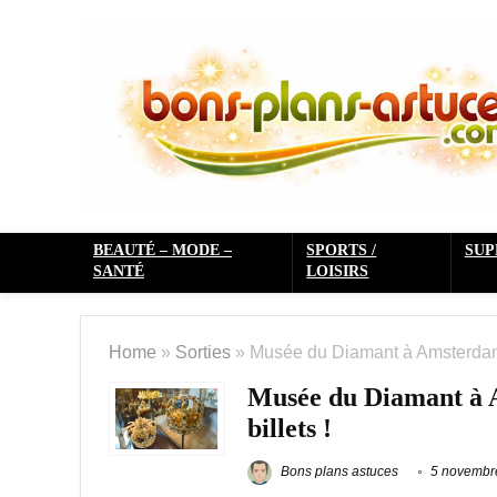
BEAUTÉ – MODE –
SPORTS /
SU
SANTÉ
LOISIRS
Home
»
Sorties
»
Musée du Diamant à Amsterdam :
Musée du Diamant à A
billets !
Bons plans astuces
5 novembr