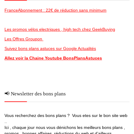
FranceAbonnement : 22€ de réduction sans minimum
Les promos vélos electriques , high tech chez GeekBuying
Les Offres Groupon
Suivez bons plans astuces sur Google Actualités
Allez voir la Chaine Youtube BonsPlansAstuces
📢 Newsletter des bons plans
Vous recherchez des bons plans ? Vous etes sur le bon site web
..
Ici , chaque jour nous vous dénichons les meilleurs bons plans ,
promos , bonnes affaires, réductions du web et d’ailleurs …