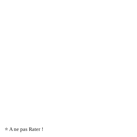
⭐️ A ne pas Rater !