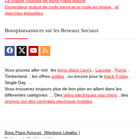
La chaine Youtube de Bons Plans Astuce
Generateur gratuit de code barre et qr code en image , et
planches étiquettes
Bonsplansastuces sur les Reseaux Sociaux
Vous pouvez aller voir les
bons plans Levi’s
,
Lacoste
,
Puma
,
Timberland , les offres
soldes
, ou encore pour le
black Friday
,
Single Day …
Vous trouverez toujours plus de bon plan en allant dans les
differentes catégories … Des
vélos electriques pas chers
, des
promos sur des centrales electrique mobiles
Bons Plans Astuces (Mentions Légales )
Politique de Confidentialité