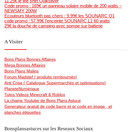
11.25€ le tee shirt Quiksilver
Code promo : 169€ un panneau solaire mobile de 200 watts –
NEWSMY 200W
Ecouteurs bluetooth pas chers : 9.99€ les SOUNARC Q1
code promo : 57.99€ l’enceinte SOUNARC L1 60 watts
29€ la douche de camping avec pompe sur batterie
A Visiter
Bons Plans Bonnes Affaires
Mega Bonnes Affaires
Bons Plans Malins
Forum Madstef ( produits remboursés)
Anti Crise ( Catalogue Supermarchés et optimisations)
PlaneteNumérique
Tutos Videos Minecraft & Roblox
La chaine Youtube de Bons Plans Astuce
Generateur gratuit de code barre et qr code en image , et
planches étiquettes
Bonsplansastuces sur les Reseaux Sociaux