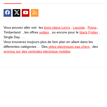
Vous pouvez aller voir les
bons plans Levi’s
,
Lacoste
,
Puma
,
Timberland , les offres
soldes
, ou encore pour le
black Friday
,
Single Day …
Vous trouverez toujours plus de bon plan en allant dans les
differentes catégories … Des
vélos electriques pas chers
, des
promos sur des centrales electrique mobiles
Bons Plans Astuces (Mentions Légales )
Politique de Confidentialité
Applications Android
Suivez Nous sur Facebook
Suivez Nous sur Twitter
Etant affilié à de nombreuses boutiques en ligne (Amazon notamment) ,