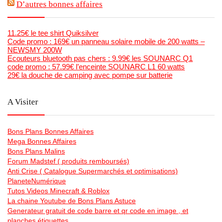
D’autres bonnes affaires
11.25€ le tee shirt Quiksilver
Code promo : 169€ un panneau solaire mobile de 200 watts –
NEWSMY 200W
Ecouteurs bluetooth pas chers : 9.99€ les SOUNARC Q1
code promo : 57.99€ l’enceinte SOUNARC L1 60 watts
29€ la douche de camping avec pompe sur batterie
A Visiter
Bons Plans Bonnes Affaires
Mega Bonnes Affaires
Bons Plans Malins
Forum Madstef ( produits remboursés)
Anti Crise ( Catalogue Supermarchés et optimisations)
PlaneteNumérique
Tutos Videos Minecraft & Roblox
La chaine Youtube de Bons Plans Astuce
Generateur gratuit de code barre et qr code en image , et
planches étiquettes