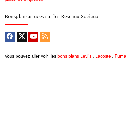
Bonsplansastuces sur les Reseaux Sociaux
Vous pouvez aller voir les
bons plans Levi’s
,
Lacoste
,
Puma
,
Timberland , les offres
soldes
, ou encore pour le
black Friday
,
Single Day …
Vous trouverez toujours plus de bon plan en allant dans les
differentes catégories … Des
vélos electriques pas chers
, des
promos sur des centrales electrique mobiles
Bons Plans Astuces (Mentions Légales )
Politique de Confidentialité
Applications Android
Suivez Nous sur Facebook