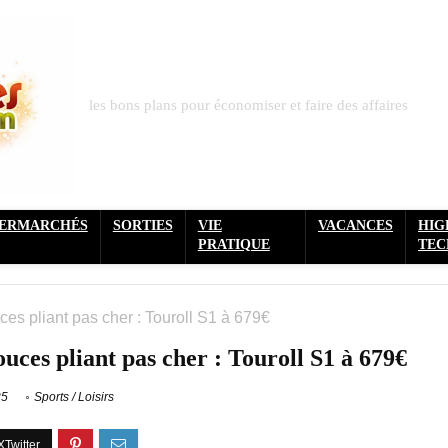
les bons plans pour économiser et faire des affaires
PERMARCHÉS
SORTIES
VIE
VACANCES
HIG
PRATIQUE
TEC
ces pliant pas cher : Touroll S1 à 679€
uces pliant pas cher : Touroll S1 à 679€
25
Sports / Loisirs