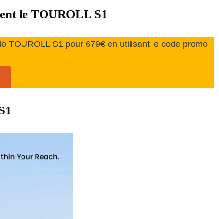
ement le TOUROLL S1
lo TOUROLL S1 pour 679€ en utilisant le code promo
S1