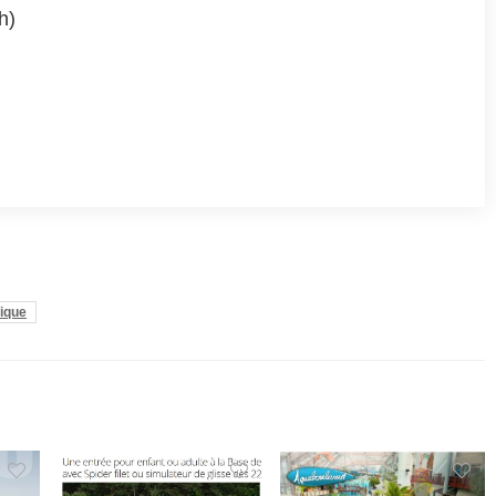
h)
rique