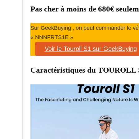
Pas cher à moins de 680€ seul
Sur GeekBuying , on peut commander le vé
«
NNNFRTS1E
»
Voir le Touroll S1 sur GeekBuying
Caractéristiques du TOUROLL 