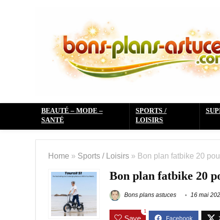
BEAUTÉ – MODE –
SPORTS /
SU
SANTÉ
LOISIRS
Home
»
Sports / Loisirs
»
Bon plan fatbike 20 pou
Bon plan fatbike 20 po
Bons plans astuces
16 mai 20
1
Save