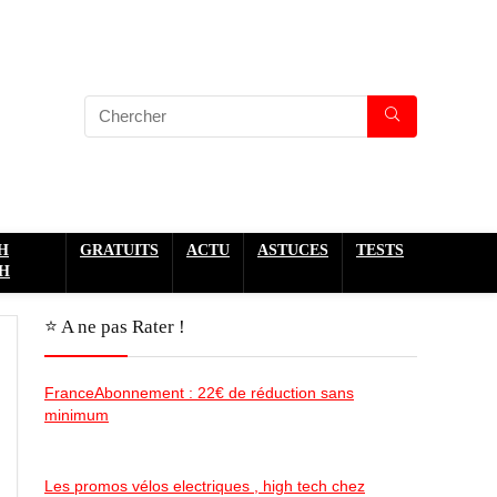
H
GRATUITS
ACTU
ASTUCES
TESTS
H
⭐️ A ne pas Rater !
FranceAbonnement : 22€ de réduction sans
minimum
Les promos vélos electriques , high tech chez