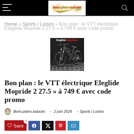
Home
»
Sports / Loisirs
»
Bon plan : le VTT électrique
Eleglide Mopride 2 27.5 » à 749 € avec code promo
Bon plan : le VTT électrique Eleglide
Mopride 2 27.5 » à 749 € avec code
promo
Bons plans astuces
2 juin 2026
Sports / Loisirs
0
Save