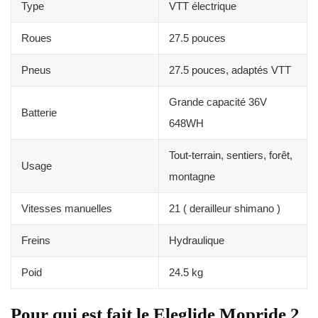
Type
VTT électrique
Roues
27.5 pouces
Pneus
27.5 pouces, adaptés VTT
Grande capacité 36V
Batterie
648WH
Tout-terrain, sentiers, forêt,
Usage
montagne
Vitesses manuelles
21 ( derailleur shimano )
Freins
Hydraulique
Poid
24.5 kg
Pour qui est fait le Eleglide Mopride 2