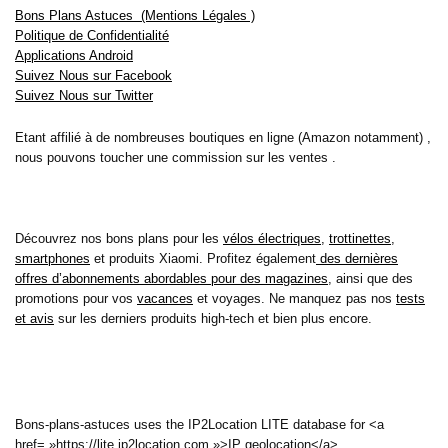
Bons Plans Astuces (Mentions Légales )
Politique de Confidentialité
Applications Android
Suivez Nous sur Facebook
Suivez Nous sur Twitter
Etant affilié à de nombreuses boutiques en ligne (Amazon notamment) ,
nous pouvons toucher une commission sur les ventes .
Découvrez nos bons plans pour les
vélos électriques
,
trottinettes
,
smartphones
et produits Xiaomi. Profitez également
des dernières
offres d’abonnements abordables pour des magazines
, ainsi que des
promotions pour vos
vacances
et voyages. Ne manquez pas nos
tests
et avis
sur les derniers produits high-tech et bien plus encore.
Bons-plans-astuces uses the IP2Location LITE database for <a
href= »https://lite.ip2location.com »>IP geolocation</a>.