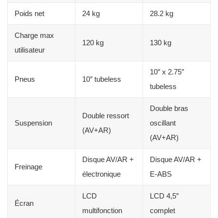
Poids net
24 kg
28.2 kg
Charge max
120 kg
130 kg
utilisateur
10″ x 2.75″
Pneus
10″ tubeless
tubeless
Double bras
Double ressort
Suspension
oscillant
(AV+AR)
(AV+AR)
Disque AV/AR +
Disque AV/AR +
Freinage
électronique
E-ABS
LCD
LCD 4,5″
Écran
multifonction
complet