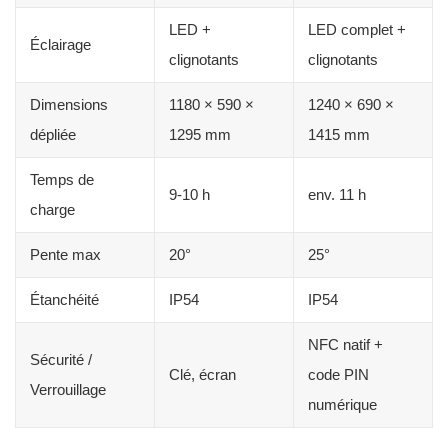
LED +
LED complet +
Éclairage
clignotants
clignotants
Dimensions
1180 × 590 ×
1240 × 690 ×
dépliée
1295 mm
1415 mm
Temps de
9-10 h
env. 11 h
charge
Pente max
20°
25°
Étanchéité
IP54
IP54
NFC natif +
Sécurité /
Clé, écran
code PIN
Verrouillage
numérique