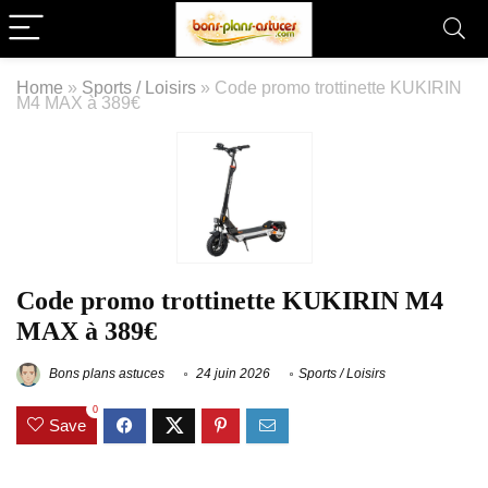
Home
»
Sports / Loisirs
»
Code promo trottinette KUKIRIN
M4 MAX à 389€
Code promo trottinette KUKIRIN M4
MAX à 389€
Bons plans astuces
24 juin 2026
Sports / Loisirs
0
Save