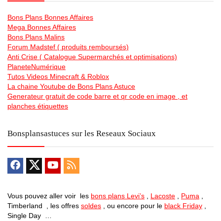
Bons Plans Bonnes Affaires
Mega Bonnes Affaires
Bons Plans Malins
Forum Madstef ( produits remboursés)
Anti Crise ( Catalogue Supermarchés et optimisations)
PlaneteNumérique
Tutos Videos Minecraft & Roblox
La chaine Youtube de Bons Plans Astuce
Generateur gratuit de code barre et qr code en image , et
planches étiquettes
Bonsplansastuces sur les Reseaux Sociaux
Vous pouvez aller voir les
bons plans Levi’s
,
Lacoste
,
Puma
,
Timberland , les offres
soldes
, ou encore pour le
black Friday
,
Single Day …