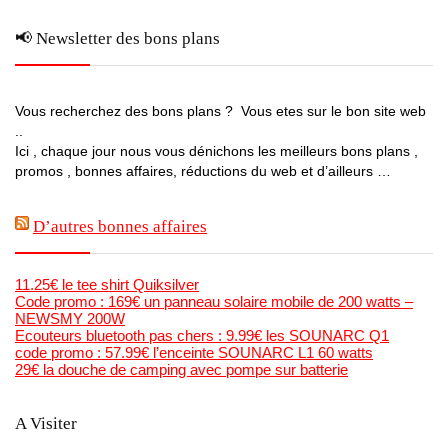
📢 Newsletter des bons plans
Vous recherchez des bons plans ? Vous etes sur le bon site web
..
Ici , chaque jour nous vous dénichons les meilleurs bons plans ,
promos , bonnes affaires, réductions du web et d’ailleurs …
D’autres bonnes affaires
11.25€ le tee shirt Quiksilver
Code promo : 169€ un panneau solaire mobile de 200 watts –
NEWSMY 200W
Ecouteurs bluetooth pas chers : 9.99€ les SOUNARC Q1
code promo : 57.99€ l’enceinte SOUNARC L1 60 watts
29€ la douche de camping avec pompe sur batterie
A Visiter