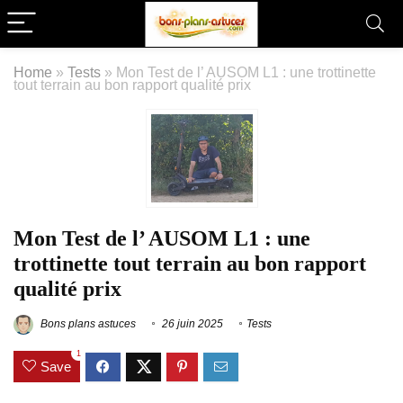
Home
»
Tests
»
Mon Test de l’ AUSOM L1 : une trottinette
tout terrain au bon rapport qualité prix
Mon Test de l’ AUSOM L1 : une
trottinette tout terrain au bon rapport
qualité prix
Bons plans astuces
26 juin 2025
Tests
1
Save