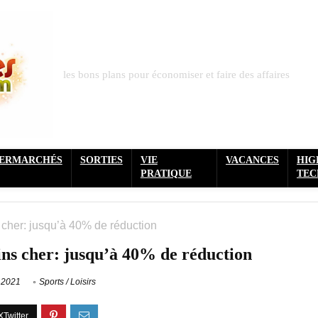
les bons plans pour économiser et faire des affaires
PERMARCHÉS
SORTIES
VIE
VACANCES
HIG
PRATIQUE
TEC
cher: jusqu’à 40% de réduction
s cher: jusqu’à 40% de réduction
 2021
Sports / Loisirs