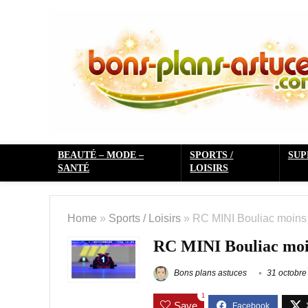
BEAUTÉ – MODE –
SPORTS /
SU
SANTÉ
LOISIRS
Home
»
Sports / Loisirs
»
RC MINI Bouliac moins 
RC MINI Bouliac moin
Bons plans astuces
31 octobre
1
Save