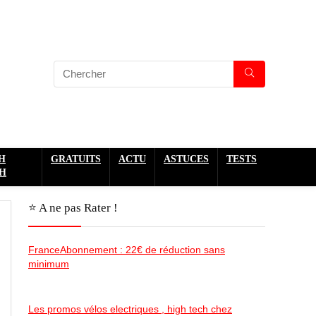
H
GRATUITS
ACTU
ASTUCES
TESTS
H
⭐️ A ne pas Rater !
FranceAbonnement : 22€ de réduction sans
minimum
Les promos vélos electriques , high tech chez