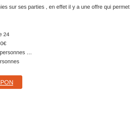
s sur ses parties , en effet il y a une offre qui permet
e 24
40€
x personnes …
ersonnes
UPON