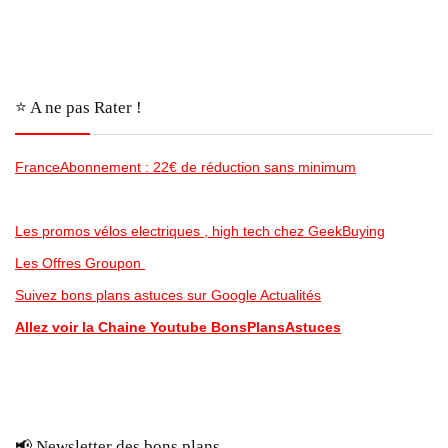
⭐️ A ne pas Rater !
FranceAbonnement : 22€ de réduction sans minimum
Les promos vélos electriques , high tech chez GeekBuying
Les Offres Groupon
Suivez bons plans astuces sur Google Actualités
Allez voir la Chaine Youtube BonsPlansAstuces
📢 Newsletter des bons plans