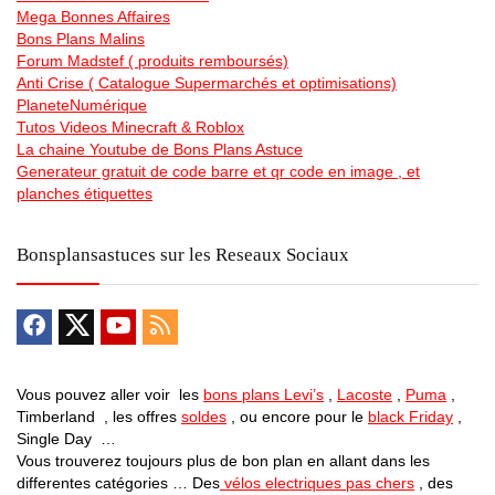
Mega Bonnes Affaires
Bons Plans Malins
Forum Madstef ( produits remboursés)
Anti Crise ( Catalogue Supermarchés et optimisations)
PlaneteNumérique
Tutos Videos Minecraft & Roblox
La chaine Youtube de Bons Plans Astuce
Generateur gratuit de code barre et qr code en image , et
planches étiquettes
Bonsplansastuces sur les Reseaux Sociaux
Vous pouvez aller voir les
bons plans Levi’s
,
Lacoste
,
Puma
,
Timberland , les offres
soldes
, ou encore pour le
black Friday
,
Single Day …
Vous trouverez toujours plus de bon plan en allant dans les
differentes catégories … Des
vélos electriques pas chers
, des