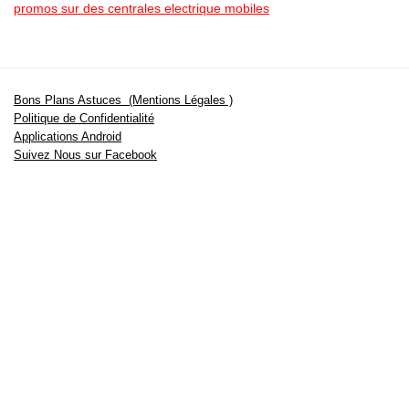
promos sur des centrales electrique mobiles
Bons Plans Astuces (Mentions Légales )
Politique de Confidentialité
Applications Android
Suivez Nous sur Facebook
Suivez Nous sur Twitter
Etant affilié à de nombreuses boutiques en ligne (Amazon notamment) ,
nous pouvons toucher une commission sur les ventes .
Découvrez nos bons plans pour les
vélos électriques
,
trottinettes
,
smartphones
et produits Xiaomi. Profitez également
des dernières
offres d’abonnements abordables pour des magazines
, ainsi que des
promotions pour vos
vacances
et voyages. Ne manquez pas nos
tests
et avis
sur les derniers produits high-tech et bien plus encore.