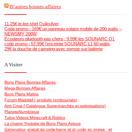
D’autres bonnes affaires
11.25€ le tee shirt Quiksilver
Code promo : 169€ un panneau solaire mobile de 200 watts –
NEWSMY 200W
Ecouteurs bluetooth pas chers : 9.99€ les SOUNARC Q1
code promo : 57.99€ l’enceinte SOUNARC L1 60 watts
29€ la douche de camping avec pompe sur batterie
A Visiter
Bons Plans Bonnes Affaires
Mega Bonnes Affaires
Bons Plans Malins
Forum Madstef ( produits remboursés)
Anti Crise ( Catalogue Supermarchés et optimisations)
PlaneteNumérique
Tutos Videos Minecraft & Roblox
La chaine Youtube de Bons Plans Astuce
Generateur gratuit de code barre et qr code en image , et