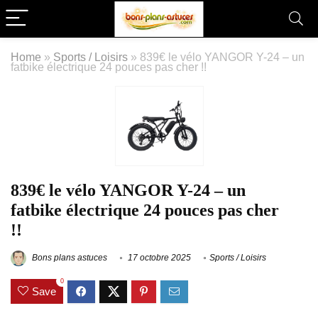
Home
»
Sports / Loisirs
»
839€ le vélo YANGOR Y-24 – un
fatbike électrique 24 pouces pas cher !!
839€ le vélo YANGOR Y-24 – un
fatbike électrique 24 pouces pas cher
!!
Bons plans astuces
17 octobre 2025
Sports / Loisirs
0
Save