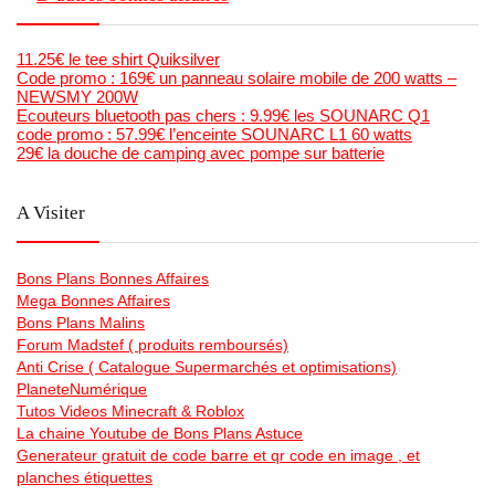
11.25€ le tee shirt Quiksilver
Code promo : 169€ un panneau solaire mobile de 200 watts –
NEWSMY 200W
Ecouteurs bluetooth pas chers : 9.99€ les SOUNARC Q1
code promo : 57.99€ l’enceinte SOUNARC L1 60 watts
29€ la douche de camping avec pompe sur batterie
A Visiter
Bons Plans Bonnes Affaires
Mega Bonnes Affaires
Bons Plans Malins
Forum Madstef ( produits remboursés)
Anti Crise ( Catalogue Supermarchés et optimisations)
PlaneteNumérique
Tutos Videos Minecraft & Roblox
La chaine Youtube de Bons Plans Astuce
Generateur gratuit de code barre et qr code en image , et
planches étiquettes