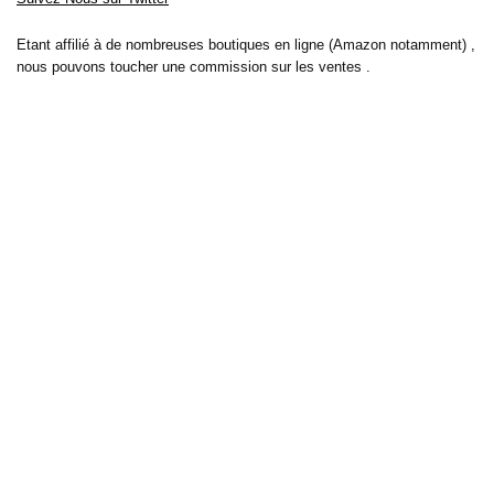
Etant affilié à de nombreuses boutiques en ligne (Amazon notamment) ,
nous pouvons toucher une commission sur les ventes .
Découvrez nos bons plans pour les
vélos électriques
,
trottinettes
,
smartphones
et produits Xiaomi. Profitez également
des dernières
offres d’abonnements abordables pour des magazines
, ainsi que des
promotions pour vos
vacances
et voyages. Ne manquez pas nos
tests
et avis
sur les derniers produits high-tech et bien plus encore.
Bons-plans-astuces uses the IP2Location LITE database for <a
href= »https://lite.ip2location.com »>IP geolocation</a>.
Sur bons plans astuces, découvrez tous les derniers bons plans pour