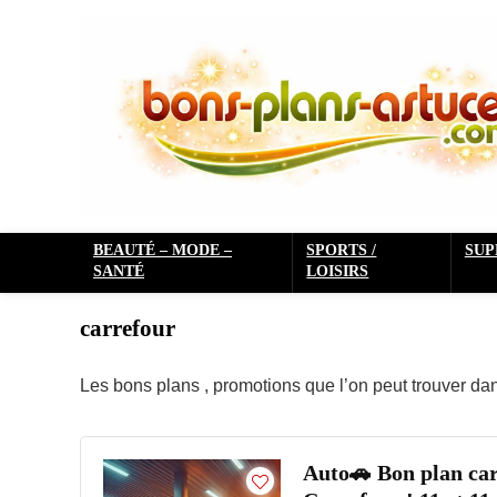
BEAUTÉ – MODE –
SPORTS /
SU
SANTÉ
LOISIRS
carrefour
Les bons plans , promotions que l’on peut trouver da
Auto🚗 Bon plan car