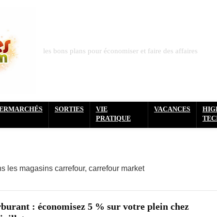
les bons plans pour économiser et faire des affaires
PERMARCHÉS
SORTIES
VIE
VACANCES
HIG
PRATIQUE
TEC
ns les magasins carrefour, carrefour market
burant : économisez 5 % sur votre plein chez