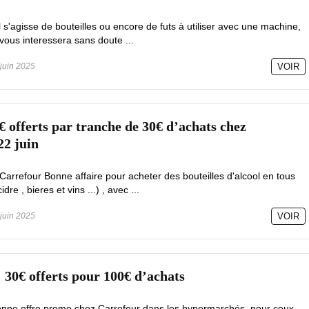
il s'agisse de bouteilles ou encore de futs à utiliser avec une machine,
 vous interessera sans doute ...
juin 2025
VOIR
€ offerts par tranche de 30€ d’achats chez
22 juin
Carrefour Bonne affaire pour acheter des bouteilles d'alcool en tous
e , bieres et vins ...) , avec ...
juin 2025
VOIR
: 30€ offerts pour 100€ d’achats
onne offre promo chez Carrefour dans les hypermarchés pour ceux