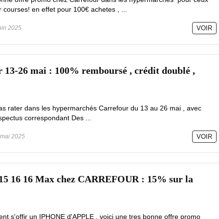
r courses! en effet pour 100€ achetes , ...
uin 2025
VOIR
 13-26 mai : 100% remboursé , crédit doublé ,
s rater dans les hypermarchés Carrefour du 13 au 26 mai , avec
ospectus correspondant Des ...
mai 2025
VOIR
5 16 16 Max chez CARREFOUR : 15% sur la
lent s'offir un IPHONE d'APPLE , voici une tres bonne offre promo