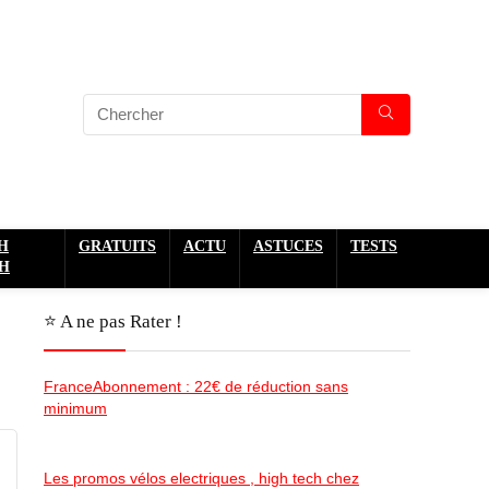
H
GRATUITS
ACTU
ASTUCES
TESTS
H
⭐️ A ne pas Rater !
FranceAbonnement : 22€ de réduction sans
minimum
Les promos vélos electriques , high tech chez