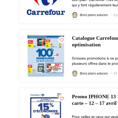
qui y font régulierement leu
Bons plans astuces
6 j
Catalogue Carrefour
optimisation
Grosses promotions à ne pa
plusieurs offres dans le pr
Bons plans astuces
16 
Promo IPHONE 13 1
carte – 12 – 17 avril
Pour celles et ceux qui veu