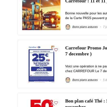
Carrefour ! 11 et 11 
Bonne nouvelle pour les aut
de la Carte PASS peuvent pro
Bons plans astuces
7 j
Carrefour Promo Joue
7 decembre )
Voici une opération à ne pa
chez CARREFOUR Le 7 decem
Bons plans astuces
5 d
Bon plan café Thé :
novembre