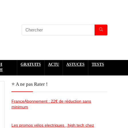
H
GRATUITS
ACTU
ASTUCES
TESTS
H
⭐️ A ne pas Rater !
FranceAbonnement : 22€ de réduction sans
minimum
Les promos vélos electriques , high tech chez