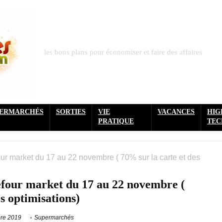
les bons plans pour économiser et faire des affaires
PERMARCHÉS
SORTIES
VIE
VACANCES
HIG
PRATIQUE
TEC
ur market du 17 au 22 novembre ( 70% sur la carte et des
efour market du 17 au 22 novembre (
s optimisations)
re 2019
Supermarchés