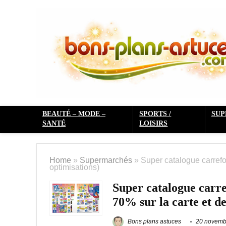
BEAUTÉ – MODE –
SPORTS /
SU
SANTÉ
LOISIRS
Home
»
Supermarchés
»
Super catalogue carrefo
optimisations)
Super catalogue carr
70% sur la carte et de
Bons plans astuces
20 novemb