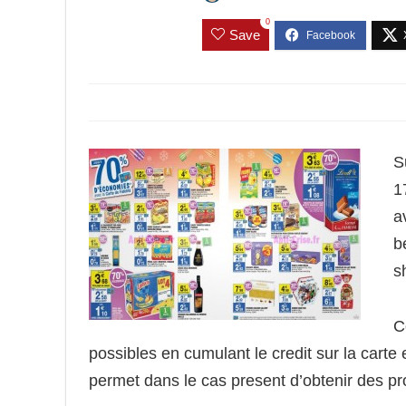
0
Save
S
1
a
b
s
C
possibles en cumulant le credit sur la carte
permet dans le cas present d’obtenir des pr