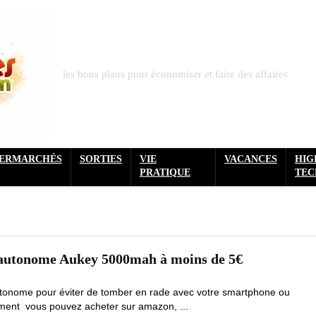
les bons plans pour économiser et faire des affaires
PERMARCHÉS
SORTIES
VIE
VACANCES
HIG
PRATIQUE
TEC
e autonome Aukey 5000mah à moins de 5€
utonome pour éviter de tomber en rade avec votre smartphone ou
ement vous pouvez acheter sur amazon, ...