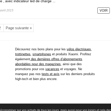
ie , avec indicateur led de charge ...
avril 2015
VOIR
2
Page suivante »
Découvrez nos bons plans pour les
vélos électriques
,
trottinettes
,
smartphones
et produits Xiaomi. Profitez
également
des dernières offres d’abonnements
abordables pour des magazines
, ainsi que des
promotions pour vos
vacances
et voyages. Ne
manquez pas nos
tests et avis
sur les derniers produits
high-tech et bien plus encore.
économiser sur vos achats de tous les jours, mais aussi pour vos loisirs et cela d