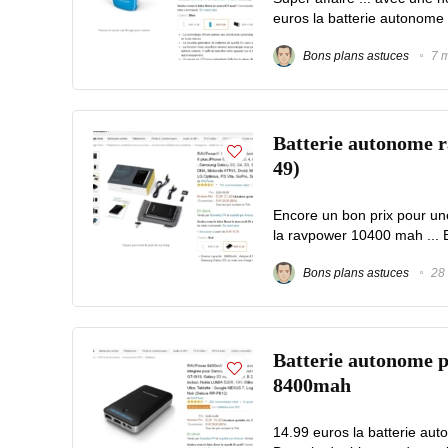
euros la batterie autonome 
Bons plans astuces
7 m
Batterie autonome r
49)
Encore un bon prix pour un
la ravpower 10400 mah ... B
Bons plans astuces
28 
Batterie autonome pu
8400mah
14.99 euros la batterie au