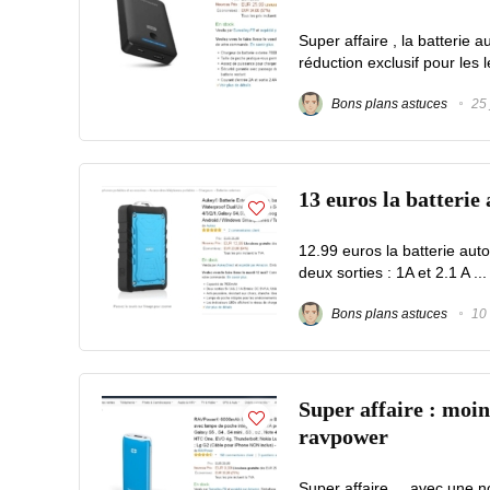
Super affaire , la batteri
réduction exclusif pour les l
Bons plans astuces
25 
13 euros la batteri
12.99 euros la batterie au
deux sorties : 1A et 2.1 A ..
Bons plans astuces
10 
Super affaire : moi
ravpower
Super affaire ... avec une 