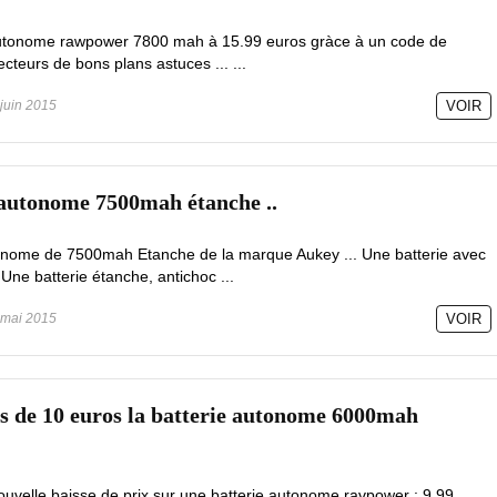
e autonome rawpower 7800 mah à 15.99 euros gràce à un code de
ecteurs de bons plans astuces ... ...
juin 2015
VOIR
e autonome 7500mah étanche ..
tonome de 7500mah Etanche de la marque Aukey ... Une batterie avec
. Une batterie étanche, antichoc ...
mai 2015
VOIR
ns de 10 euros la batterie autonome 6000mah
nouvelle baisse de prix sur une batterie autonome ravpower : 9.99