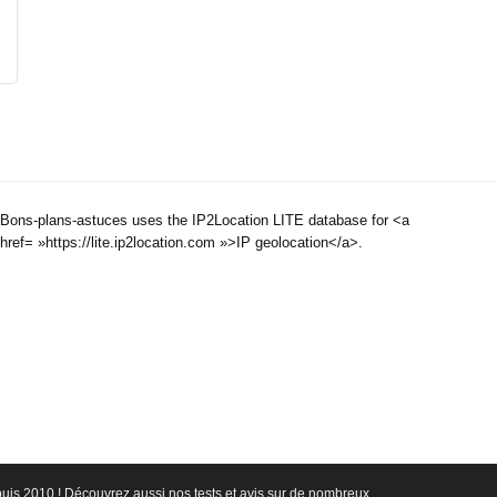
Bons-plans-astuces uses the IP2Location LITE database for <a
href= »https://lite.ip2location.com »>IP geolocation</a>.
epuis 2010 ! Découvrez aussi nos tests et avis sur de nombreux