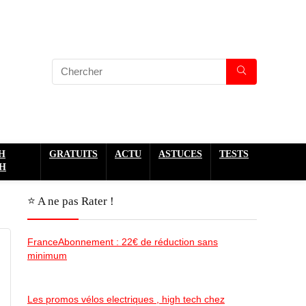
H
GRATUITS
ACTU
ASTUCES
TESTS
H
⭐️ A ne pas Rater !
FranceAbonnement : 22€ de réduction sans
minimum
Les promos vélos electriques , high tech chez