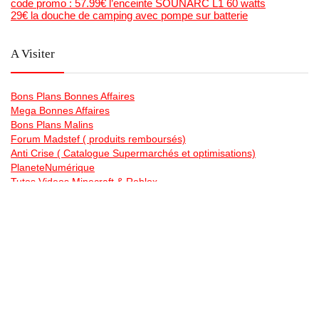
code promo : 57.99€ l’enceinte SOUNARC L1 60 watts
29€ la douche de camping avec pompe sur batterie
A Visiter
Bons Plans Bonnes Affaires
Mega Bonnes Affaires
Bons Plans Malins
Forum Madstef ( produits remboursés)
Anti Crise ( Catalogue Supermarchés et optimisations)
PlaneteNumérique
Tutos Videos Minecraft & Roblox
La chaine Youtube de Bons Plans Astuce
Generateur gratuit de code barre et qr code en image , et
planches étiquettes
Bonsplansastuces sur les Reseaux Sociaux