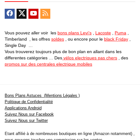
Vous pouvez aller voir les
bons plans Levi’s
,
Lacoste
,
Puma
,
Timberland , les offres
soldes
, ou encore pour le
black Friday
,
Single Day …
Vous trouverez toujours plus de bon plan en allant dans les
differentes catégories … Des
vélos electriques pas chers
, des
promos sur des centrales electrique mobiles
Bons Plans Astuces (Mentions Légales )
Politique de Confidentialité
Applications Android
Suivez Nous sur Facebook
Suivez Nous sur Twitter
Etant affilié à de nombreuses boutiques en ligne (Amazon notamment) ,
nous pouvons toucher une commission sur les ventes .