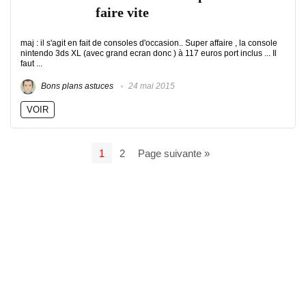
faire vite
maj : il s'agit en fait de consoles d'occasion.. Super affaire , la console
nintendo 3ds XL (avec grand ecran donc ) à 117 euros port inclus ... Il
faut ...
Bons plans astuces
24 mai 2015
VOIR
1
2
Page suivante »