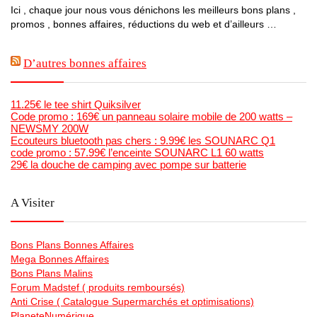
Ici , chaque jour nous vous dénichons les meilleurs bons plans ,
promos , bonnes affaires, réductions du web et d’ailleurs …
D’autres bonnes affaires
11.25€ le tee shirt Quiksilver
Code promo : 169€ un panneau solaire mobile de 200 watts –
NEWSMY 200W
Ecouteurs bluetooth pas chers : 9.99€ les SOUNARC Q1
code promo : 57.99€ l’enceinte SOUNARC L1 60 watts
29€ la douche de camping avec pompe sur batterie
A Visiter
Bons Plans Bonnes Affaires
Mega Bonnes Affaires
Bons Plans Malins
Forum Madstef ( produits remboursés)
Anti Crise ( Catalogue Supermarchés et optimisations)
PlaneteNumérique