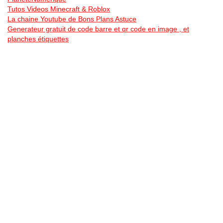
Tutos Videos Minecraft & Roblox
La chaine Youtube de Bons Plans Astuce
Generateur gratuit de code barre et qr code en image , et
planches étiquettes
Bonsplansastuces sur les Reseaux Sociaux
Vous pouvez aller voir les
bons plans Levi’s
,
Lacoste
,
Puma
,
Timberland , les offres
soldes
, ou encore pour le
black Friday
,
Single Day …
Vous trouverez toujours plus de bon plan en allant dans les
differentes catégories … Des
vélos electriques pas chers
, des
promos sur des centrales electrique mobiles