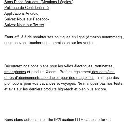
Bons Plans Astuces (Mentions Légales )
Politique de Confidentialité
Applications Android
Suivez Nous sur Facebook
Suivez Nous sur Twitter
Etant affilié à de nombreuses boutiques en ligne (Amazon notamment) ,
nous pouvons toucher une commission sur les ventes .
Découvrez nos bons plans pour les
vélos électriques
,
trottinettes
,
smartphones
et produits Xiaomi. Profitez également
des dernières
offres d’abonnements abordables pour des magazines
, ainsi que des
promotions pour vos
vacances
et voyages. Ne manquez pas nos
tests
et avis
sur les derniers produits high-tech et bien plus encore.
Bons-plans-astuces uses the IP2Location LITE database for <a
href= »https://lite.ip2location.com »>IP geolocation</a>.