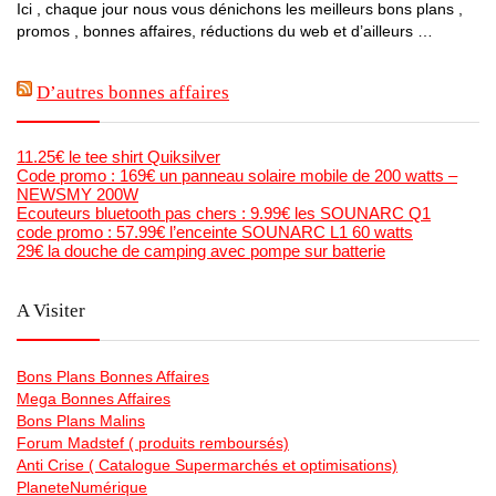
Ici , chaque jour nous vous dénichons les meilleurs bons plans ,
promos , bonnes affaires, réductions du web et d’ailleurs …
D’autres bonnes affaires
11.25€ le tee shirt Quiksilver
Code promo : 169€ un panneau solaire mobile de 200 watts –
NEWSMY 200W
Ecouteurs bluetooth pas chers : 9.99€ les SOUNARC Q1
code promo : 57.99€ l’enceinte SOUNARC L1 60 watts
29€ la douche de camping avec pompe sur batterie
A Visiter
Bons Plans Bonnes Affaires
Mega Bonnes Affaires
Bons Plans Malins
Forum Madstef ( produits remboursés)
Anti Crise ( Catalogue Supermarchés et optimisations)
PlaneteNumérique