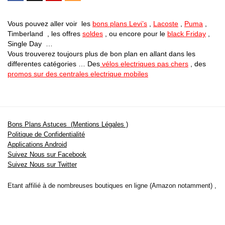
Vous pouvez aller voir les
bons plans Levi’s
,
Lacoste
,
Puma
,
Timberland , les offres
soldes
, ou encore pour le
black Friday
,
Single Day …
Vous trouverez toujours plus de bon plan en allant dans les
differentes catégories … Des
vélos electriques pas chers
, des
promos sur des centrales electrique mobiles
Bons Plans Astuces (Mentions Légales )
Politique de Confidentialité
Applications Android
Suivez Nous sur Facebook
Suivez Nous sur Twitter
Etant affilié à de nombreuses boutiques en ligne (Amazon notamment) ,
nous pouvons toucher une commission sur les ventes .