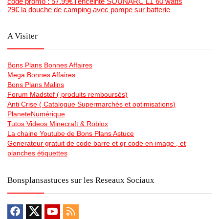
code promo : 57.99€ l’enceinte SOUNARC L1 60 watts
29€ la douche de camping avec pompe sur batterie
A Visiter
Bons Plans Bonnes Affaires
Mega Bonnes Affaires
Bons Plans Malins
Forum Madstef ( produits remboursés)
Anti Crise ( Catalogue Supermarchés et optimisations)
PlaneteNumérique
Tutos Videos Minecraft & Roblox
La chaine Youtube de Bons Plans Astuce
Generateur gratuit de code barre et qr code en image , et
planches étiquettes
Bonsplansastuces sur les Reseaux Sociaux