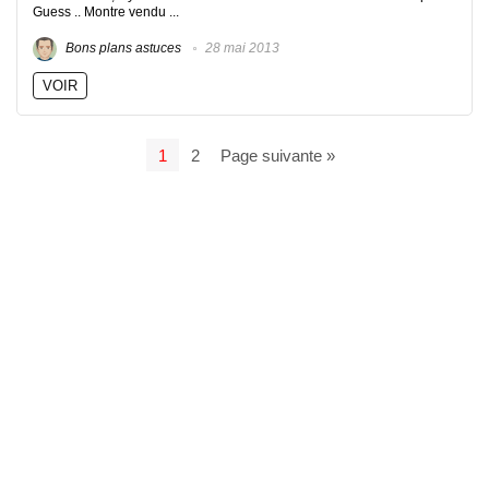
Guess .. Montre vendu ...
Bons plans astuces
28 mai 2013
VOIR
1
2
Page suivante »